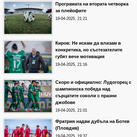
Програмата на втората четворка
за плейофите
19-04-2025, 21:21
Киров: Не искам да влизам в
конкретика, но състезателите
губят вече мотивация
19-04-2025, 21:16
Скоро и официално: Лудогорец с
шампионска победа над
сърцатите соколи с празни
джобове
19-04-2025, 21:01
Фратрия надви дубъла на Ботев
(Пловдив)
19-04-2025, 19:37