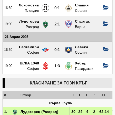
Локомотив
Славия
16:30
0:1
Пловдив
София
Лудогорец
Спартак
19:00
2:1
Разград
Варна
21 Април 2025
Септември
Левски
16:30
0:1
София
София
ЦСКА 1948
Хебър
19:00
1:3
София
Пазарджик
КЛАСИРАНЕ ЗА ТОЗИ КРЪГ
#
Отбор
Т
П
Р
З
ГР
Първа Група
1.
Лудогорец
(Разград)
30
24
4
2
62:14
7