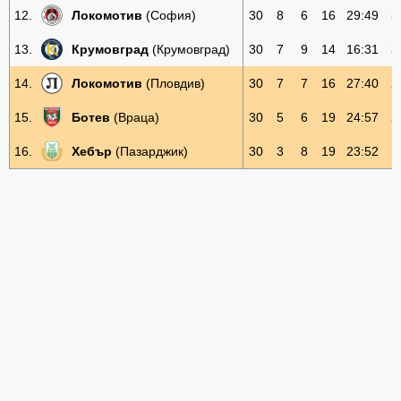
12.
Локомотив
(София)
30
8
6
16
29:49
3
13.
Крумовград
(Крумовград)
30
7
9
14
16:31
3
14.
Локомотив
(Пловдив)
30
7
7
16
27:40
2
15.
Ботев
(Враца)
30
5
6
19
24:57
2
16.
Хебър
(Пазарджик)
30
3
8
19
23:52
1