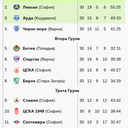
2.
Левски
(София)
30
19
5
6
55:25
6
3.
Арда
(Кърджали)
30
15
8
7
49:33
5
4.
Черно море
(Варна)
30
14
11
5
41:25
5
Втора Група
5.
Ботев
(Пловдив)
30
14
7
9
32:31
4
6.
Спартак
(Варна)
30
14
6
10
39:38
4
7.
ЦСКА
(София)
30
13
8
9
40:27
4
8.
Берое
(Стара Загора)
30
12
6
12
34:29
4
Трета Група
9.
Славия
(София)
30
12
6
12
43:42
4
10.
ЦСКА 1948
(София)
30
8
10
12
38:44
3
11.
Септември
(София)
30
10
3
17
32:47
3