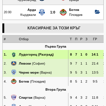
Арда
Ботев
20:00
1:0
Кърджали
Пловдив
КЛАСИРАНЕ ЗА ТОЗИ КРЪГ
#
Отбор
Т
П
Р
З
ГР
Т
Първа Група
1.
Лудогорец
(Разград)
8
7
1
0
14:1
2
2.
Левски
(София)
9
7
1
1
21:4
2
3.
Черно море
(Варна)
9
5
3
1
13:5
1
4.
Ботев
(Пловдив)
8
5
1
2
9:5
1
Втора Група
5.
Спартак
(Варна)
9
4
3
2
11:8
1