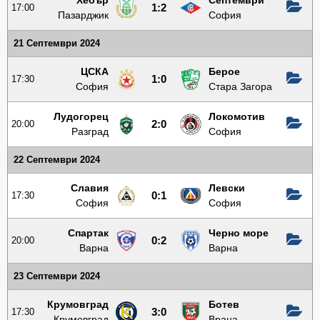
Хебър
Септември
17:00
1:2
Пазарджик
София
21 Септември 2024
ЦСКА
Берое
17:30
1:0
София
Стара Загора
Лудогорец
Локомотив
20:00
2:0
Разград
София
22 Септември 2024
Славия
Левски
17:30
0:1
София
София
Спартак
Черно море
20:00
0:2
Варна
Варна
23 Септември 2024
Крумовград
Ботев
17:30
3:0
Крумовград
Враца