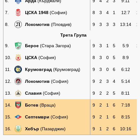
6.
Арда
(Кърджали)
9
4
2
3
9:11
1
7.
ЦСКА 1948
(София)
8
3
4
1
12:7
1
8.
Локомотив
(Пловдив)
9
3
3
3
13:14
1
Трета Група
9.
Берое
(Стара Загора)
9
3
1
5
5:9
1
10.
ЦСКА
(София)
8
3
0
5
8:9
9
11.
Крумовград
(Крумовград)
9
3
0
6
6:12
9
12.
Локомотив
(София)
9
2
3
4
5:14
9
13.
Славия
(София)
9
2
2
5
8:11
8
14.
Ботев
(Враца)
9
2
1
6
7:18
7
15.
Септември
(София)
9
2
1
6
8:15
7
16.
Хебър
(Пазарджик)
9
1
2
6
10:16
5