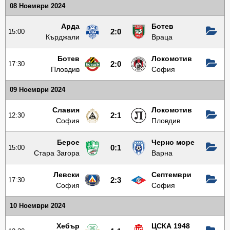
08 Ноември 2024
Арда
Ботев
15:00
2:0
Кърджали
Враца
Ботев
Локомотив
17:30
2:0
Пловдив
София
09 Ноември 2024
Славия
Локомотив
12:30
2:1
София
Пловдив
Берое
Черно море
15:00
0:1
Стара Загора
Варна
Левски
Септември
17:30
2:3
София
София
10 Ноември 2024
Хебър
ЦСКА 1948