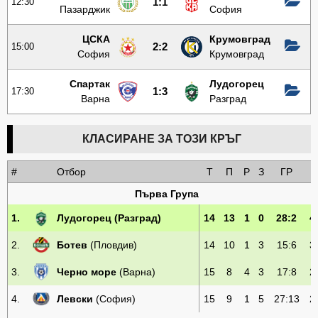
12:30
1:1
Пазарджик
София
ЦСКА
Крумовград
15:00
2:2
София
Крумовград
Спартак
Лудогорец
17:30
1:3
Варна
Разград
КЛАСИРАНЕ ЗА ТОЗИ КРЪГ
#
Отбор
Т
П
Р
З
ГР
Първа Група
1.
Лудогорец
(Разград)
14
13
1
0
28:2
4
2.
Ботев
(Пловдив)
14
10
1
3
15:6
3
3.
Черно море
(Варна)
15
8
4
3
17:8
2
4.
Левски
(София)
15
9
1
5
27:13
2