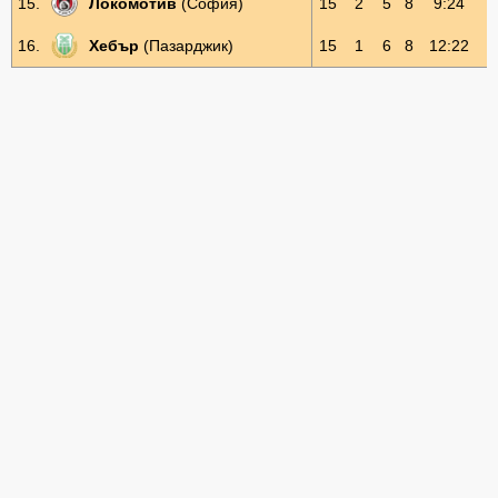
15.
Локомотив
(София)
15
2
5
8
9:24
1
16.
Хебър
(Пазарджик)
15
1
6
8
12:22
9