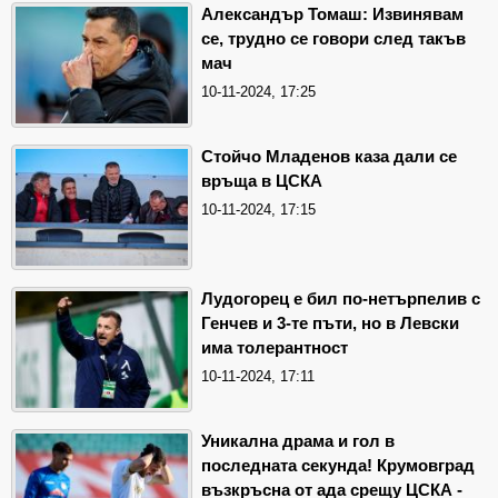
Александър Томаш: Извинявам
се, трудно се говори след такъв
мач
10-11-2024, 17:25
Стойчо Младенов каза дали се
връща в ЦСКА
10-11-2024, 17:15
Лудогорец е бил по-нетърпелив с
Генчев и 3-те пъти, но в Левски
има толерантност
10-11-2024, 17:11
Уникална драма и гол в
последната секунда! Крумовград
възкръсна от ада срещу ЦСКА -