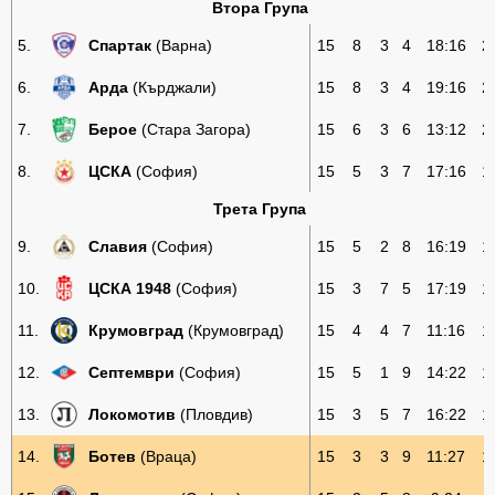
Втора Група
5.
Спартак
(Варна)
15
8
3
4
18:16
2
6.
Арда
(Кърджали)
15
8
3
4
19:16
2
7.
Берое
(Стара Загора)
15
6
3
6
13:12
2
8.
ЦСКА
(София)
15
5
3
7
17:16
1
Трета Група
9.
Славия
(София)
15
5
2
8
16:19
1
10.
ЦСКА 1948
(София)
15
3
7
5
17:19
1
11.
Крумовград
(Крумовград)
15
4
4
7
11:16
1
12.
Септември
(София)
15
5
1
9
14:22
1
13.
Локомотив
(Пловдив)
15
3
5
7
16:22
1
14.
Ботев
(Враца)
15
3
3
9
11:27
1