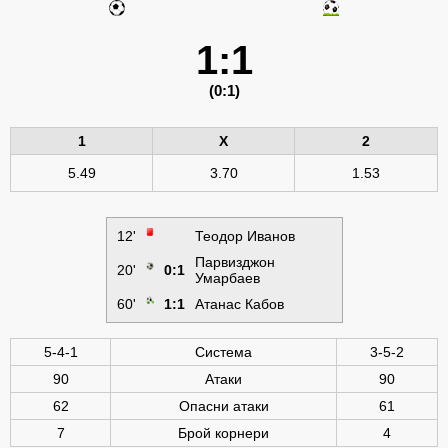
1:1
(0:1)
1
X
2
5.49
3.70
1.53
12'
Теодор Иванов
Парвизджон
20'
0:1
Умарбаев
60'
1:1
Атанас Кабов
5-4-1
Система
3-5-2
90
Атаки
90
62
Опасни атаки
61
7
Брой корнери
4