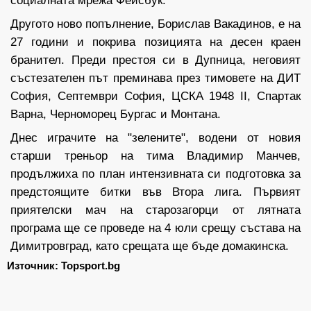
Другото ново попълнение, Борислав Вакадинов, е на
27 години и покрива позицията на десен краен
бранител. Преди престоя си в Дупница, неговият
състезателен път преминава през тимовете на ДИТ
София, Септември София, ЦСКА 1948 II, Спартак
Варна, Черноморец Бургас и Монтана.
Днес играчите на "зелените", водени от новия
старши треньор на тима Владимир Манчев,
продължиха по план интензивната си подготовка за
предстоящите битки във Втора лига. Първият
приятелски мач на старозагорци от лятната
програма ще се проведе на 4 юли срещу състава на
Димитровград, като срещата ще бъде домакинска.
Източник: Topsport.bg