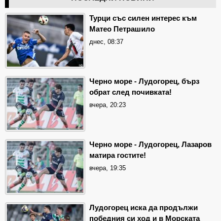
Турци със силен интерес към
Матео Петрашило
днес, 08:37
Черно море - Лудогорец, бърз
обрат след почивката!
вчера, 20:23
Черно море - Лудогорец, Лазаров
матира гостите!
вчера, 19:35
Лудогорец иска да продължи
победния си ход и в Морската