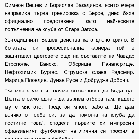
Симеон Вешев и Борислав Вакадинов, които вчера
направиха първа тренировка с Берое, днес бяха
официално представени като най-новите
попълнения на клуба от Стара Загора.
31-годишният Вешев действа като дясно крило. В
богатата си професионална кариера той е
защитавал цветовете още на съставите на Чавдар
Етрополе, Банско, Оборище Панагюрище,
Нефтохимик Бургас, Струмска слава Радомир,
Марица Пловдив, Дунав Русе и Добруджа Добрич.
"За мен е чест и голяма отговорност да бъда тук.
Целта е само една - да върнем отбора там, където
му е мястото. Предстои много работа. Ще дам
всичко от себе си, за да помогна на клуба да
постигне това", сподели първите си импресии
офанзивният футболист на личния си профил в
социалната мрежа Фейсбук.