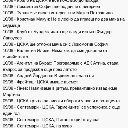
10/08 - Крило на ЦСКА е все по-близо до изхода
10/08 - Локомотив София ще подпише с нигериец
10/08 - Турци със силен интерес към Матео Петрашило
10/08 - Кристиан Макун: Не е лесно да играеш по два мача на
седмица
10/08 - Клуб от Бундеслигата ще следи изкъсо Фьодор
Лапоухов
10/08 - ЦСКА ще отложи мача си с Локомотив София
10/08 - Валентин Илиев: Няма как да сме доволни от
съдийството
10/08 - Агентът на Бурас: Преговаряме с АЕК Атина, става
въпрос за продажба още през лятото
09/08 - Андрей Йорданов: Вървим по плана си
09/08 - Фрейташ: ЦСКА имаше късмет
09/08 - Янев: Навлизаме в ритъм, превантивно извадихме
Мартино
09/08 - ЦСКА тръгна на високи обороти у нас и в ротацията
09/08 - Септември - ЦСКА, "армейците" се успокоиха с още
един гол
09/08 - Септември - ЦСКА, Питас откри от дузпа!
09/08 - Септември - ЦСКА, на живо