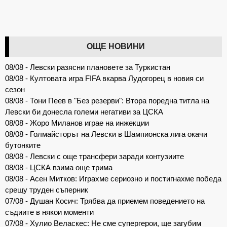
ОЩЕ НОВИНИ
08/08 - Левски разясни плановете за Туркистан
08/08 - Култовата игра FIFA вкарва Лудогорец в новия си
сезон
08/08 - Тони Пеев в "Без резерви": Втора поредна титла на
Левски би донесла големи негативи за ЦСКА
08/08 - Жоро Миланов играе на инжекции
08/08 - Голмайсторът на Левски в Шампионска лига окачи
бутонките
08/08 - Левски с още трансфери заради контузиите
08/08 - ЦСКА взима още трима
08/08 - Асен Митков: Играхме сериозно и постигнахме победа
срещу труден съперник
07/08 - Душан Косич: Трябва да приемем поведението на
съдиите в някои моменти
07/08 - Хулио Веласкес: Не сме супергерои, ще загубим