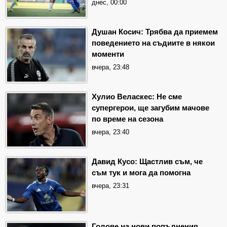
днес, 00:00
Душан Косич: Трябва да приемем
поведението на съдиите в някои
моменти
вчера, 23:48
Хулио Веласкес: Не сме
супергерои, ще загубим мачове
по време на сезона
вчера, 23:40
Давид Кусо: Щастлив съм, че
съм тук и мога да помогна
вчера, 23:31
Голове на нови попълнения