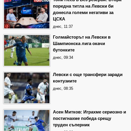
поредна титла на Левски би
донесла големи негативи за
ЦСКА
днес, 11:37
Голмайсторът на Левски в
Шампионска лига окачи
бутонките
днес, 09:34
Левски с още трансфери заради
контузиите
днес, 08:35
Асен Митков: Играхме сериозно и
постигнахме победа срещу
труден съперник