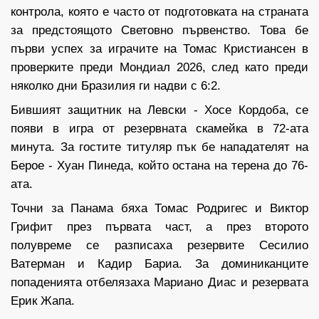
контрола, която е часто от подготовката на страната
за предстоящото Световно първенство. Това бе
първи успех за играчите на Томас Кристиансен в
проверките преди Мондиал 2026, след като преди
няколко дни Бразилия ги надви с 6:2.
Бившият защитник на Левски - Хосе Кордоба, се
появи в игра от резервната скамейка в 72-ата
минута. За гостите титуляр пък бе нападателят на
Берое - Хуан Пинеда, който остана на терена до 76-
ата.
Точни за Панама бяха Томас Родригес и Виктор
Грифит през първата част, а през второто
полувреме се разписаха резервите Сесилио
Ватерман и Кадир Бариа. За доминиканците
попаденията отбелязаха Мариано Диас и резервата
Ерик Жапа.