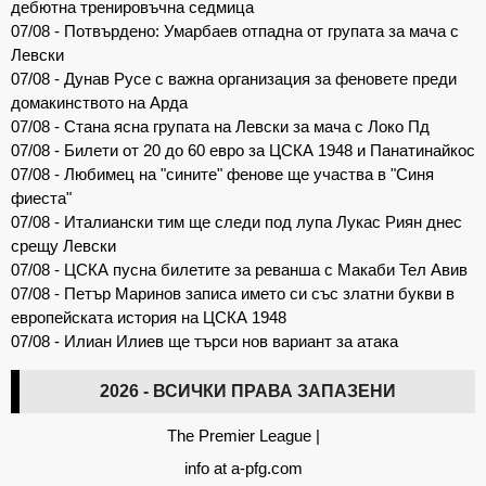
дебютна тренировъчна седмица
07/08 - Потвърдено: Умарбаев отпадна от групата за мача с
Левски
07/08 - Дунав Русе с важна организация за феновете преди
домакинството на Арда
07/08 - Стана ясна групата на Левски за мача с Локо Пд
07/08 - Билети от 20 до 60 евро за ЦСКА 1948 и Панатинайкос
07/08 - Любимец на "сините" фенове ще участва в "Синя
фиеста"
07/08 - Италиански тим ще следи под лупа Лукас Риян днес
срещу Левски
07/08 - ЦСКА пусна билетите за реванша с Макаби Тел Авив
07/08 - Петър Маринов записа името си със златни букви в
европейската история на ЦСКА 1948
07/08 - Илиан Илиев ще търси нов вариант за атака
2026 - ВСИЧКИ ПРАВА ЗАПАЗЕНИ
The Premier League
|
info at a-pfg.com