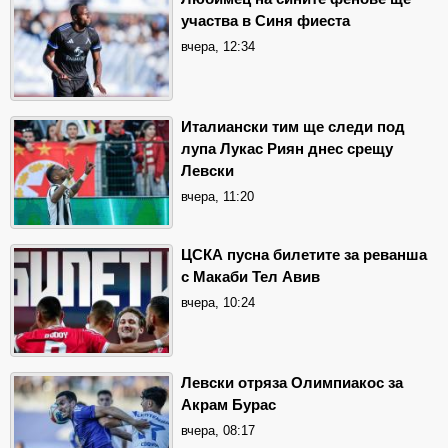
участва в Синя фиеста
вчера, 12:34
Италиански тим ще следи под
лупа Лукас Риян днес срещу
Левски
вчера, 11:20
ЦСКА пусна билетите за реванша
с Макаби Тел Авив
вчера, 10:24
Левски отряза Олимпиакос за
Акрам Бурас
вчера, 08:17