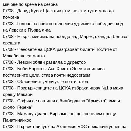
мачове по време на сезона
07/08 - Давид Кусо: Щастлив съм, че съм тук и мога да
помогна
07/08 - Голове на нови попълнения удължиха победния ход
на Левски в Първа лига
07/08 - Етър с минимална победа над Марек, скандал беляза
срещата
07/08 - Феновете на ЦСКА разграбват билети, гостите от
Макаби ще са малко
07/08 - Левски обяви раздяла с директор
07/08 - Боби Борисов: Ако Христо Янев изпълнява
поставените цели, става почти недосегаем
07/08 - Обновеният „Бончук“ е почти готов
07/08 - Привържениците на ЦСКА избраха играч №1 в мача
срещу Макаби
07/08 - София се напълни с билборди за "Армията", има и
около "Герена"
07/08 - Мамаду Диало: Вярваме, че ще спечелим срещу
Панатинайкос
07/08 - Първият випуск на Академия БФС приключи успешна