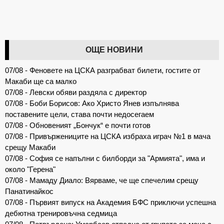
ОЩЕ НОВИНИ
07/08 - Феновете на ЦСКА разграбват билети, гостите от
Макаби ще са малко
07/08 - Левски обяви раздяла с директор
07/08 - Боби Борисов: Ако Христо Янев изпълнява
поставените цели, става почти недосегаем
07/08 - Обновеният „Бончук“ е почти готов
07/08 - Привържениците на ЦСКА избраха играч №1 в мача
срещу Макаби
07/08 - София се напълни с билборди за "Армията", има и
около "Герена"
07/08 - Мамаду Диало: Вярваме, че ще спечелим срещу
Панатинайкос
07/08 - Първият випуск на Академия БФС приключи успешна
дебютна тренировъчна седмица