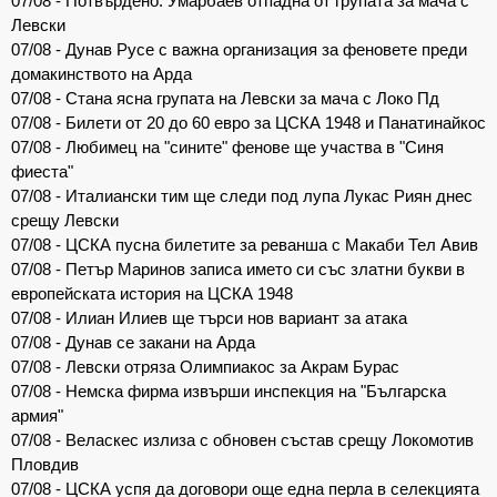
07/08 - Потвърдено: Умарбаев отпадна от групата за мача с
Левски
07/08 - Дунав Русе с важна организация за феновете преди
домакинството на Арда
07/08 - Стана ясна групата на Левски за мача с Локо Пд
07/08 - Билети от 20 до 60 евро за ЦСКА 1948 и Панатинайкос
07/08 - Любимец на "сините" фенове ще участва в "Синя
фиеста"
07/08 - Италиански тим ще следи под лупа Лукас Риян днес
срещу Левски
07/08 - ЦСКА пусна билетите за реванша с Макаби Тел Авив
07/08 - Петър Маринов записа името си със златни букви в
европейската история на ЦСКА 1948
07/08 - Илиан Илиев ще търси нов вариант за атака
07/08 - Дунав се закани на Арда
07/08 - Левски отряза Олимпиакос за Акрам Бурас
07/08 - Немска фирма извърши инспекция на "Българска
армия"
07/08 - Веласкес излиза с обновен състав срещу Локомотив
Пловдив
07/08 - ЦСКА успя да договори още една перла в селекцията