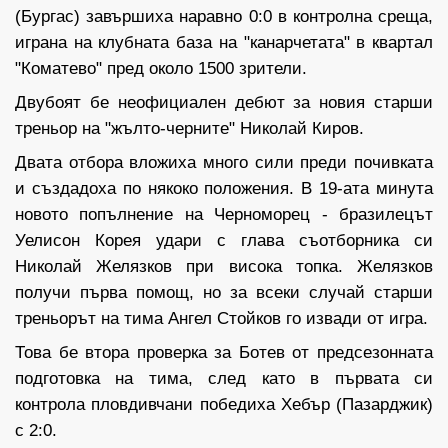
(Бургас) завършиха наравно 0:0 в контролна среща,
играна на клубната база на "канарчетата" в квартал
"Коматево" пред около 1500 зрители.
Двубоят бе неофициален дебют за новия старши
треньор на "жълто-черните" Николай Киров.
Двата отбора вложиха много сили преди почивката
и създадоха по някоко положения. В 19-ата минута
новото попълнение на Черноморец - бразилецът
Уелисон Корея удари с глава съотборника си
Николай Желязков при висока топка. Желязков
получи първа помощ, но за всеки случай старши
треньорът на тима Ангел Стойков го извади от игра.
Това бе втора проверка за Ботев от предсезонната
подготовка на тима, след като в първата си
контрола пловдивчани победиха Хебър (Пазарджик)
с 2:0.