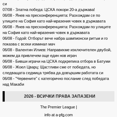
си
07/08 - Златна победа: ЦСКА покори 20-а държава!
06/08 - Янев на пресконференцията: Разхождам се по
улиците на София като най-мразения човек в държавата
06/08 - Янев на пресконференцията: Разхождам по улиците
на София като най-мразения човек в държавата
06/08 - Годой: Отборът вече набра шампионски ритъм и го
показва с всеки изминал мач
06/08 - Валентин Илиев: Направихме изключителен двубой,
можем да привлечем още един нов играч
06/08 - Бивши играчи на ЦСКА подкрепиха отбора в Батуми
06/08 - Жоел Цварц: Щастливи сме от победата, но
следващата седмица трябва да довършим работата си
06/08 - "Червените" с категорично послание след победата
над Макаби
2026 - ВСИЧКИ ПРАВА ЗАПАЗЕНИ
The Premier League
|
info at a-pfg.com