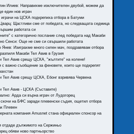
нтин Илиев: Направихме изключителен двубой, можем да
е един нов играч
и играчи на ЦСКА подкрепиха отбора в Батуми
 Цварц: Щастливи сме от победата, но следващата седмица
вършим работата си
вените" с категорично послание след победата над Макаби
ано Сенси: Още не сме си свършили работата
то Янев: Изиграхме много силен мач, поздравявам отбора
 разпиля Макаби Тел Авив в Грузия
би Тел Авив срещу ЦСКА, "жълтите" на колене!
ки с важно съобщение за феновете, които ще подкрепят
захстан
би Тел Авив срещу ЦСКА, Ебонг взривява Червена
би Тел Авив - ЦСКА (Съставите)
иално: Арда си върна играч от Лудогорец
к скочи на БФС заради плевенски съдия, ощетил отбора
ак Плевен
уерната компания Amusnet стана официален спонсор на
ки отдаде дължимото на Сержиньо
горец обяви ново партньорство