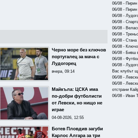
06/08 - Пири
06/08 - Пири
06/08 - Лудо
06/08 - Спар
06/08 - Вела
06/08 - Трен
06/08 - Стан
06/08 - Ключ
Черно море без ключов
06/08 - Бивш
португалец за мача с
06/08 - Футб
Лудогорец
06/08 - Лудо
Вас клубът щ
вчера, 09:14
06/08 - Левск
06/08 - Левс
Майкъла: ЦСКА има
отстрани Кай
06/08 - Иван
по-добри футболисти
от Левски, но нищо не
играе
04-08-2026, 12:55
Ботев Пловдив загуби
Карлос Алгара за три