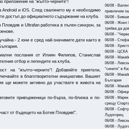
но приложение на "жълто-черните"!
06/08 - Вале
 Android и iOS. След свалянето му е необходимо
привлечем ощ
ите достъп до официалното съдържание на клуба.
06/08 - Бивш
06/08 - Жоел
Пловдив и Ultrafan работиха в пълен синхрон, за
трябва да до
фенове.
06/08 - "Чер
учайна - 2 юни е сред най-значимите дати както в
06/08 - Стеф
06/08 - Хрис
България.
06/08 - ЦСКА
ециални послания от Илиян Филипов, Станислав
06/08 - Мака
елния отбор и легендите на клуба.
06/08 - Левс
"сините" в Ка
ст на "жълто-черните"! Добавяйте приятели,
06/08 - Мака
ключвайте в благотворителни инициативи. Вашият
България
ия ще можете активно да участвате в живота на
06/08 - Мака
06/08 - Офиц
еговите привърженици по-бърза, по-близка и по-
06/08 - Маре
срещу Спарт
06/08 - Софт
 част от бъдещето на Ботев Пловдив!".
Лудогорец
06/08 - Левс
06/08 - Лудо