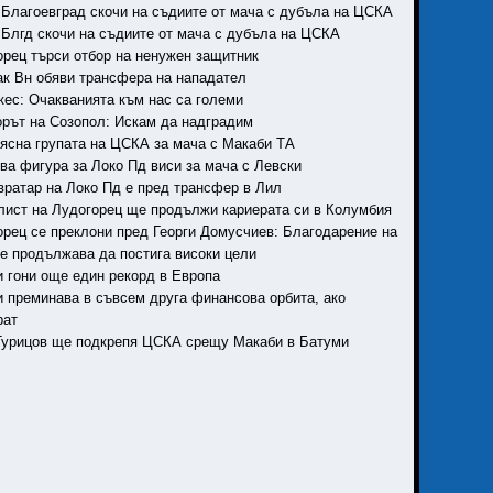
н Благоевград скочи на съдиите от мача с дубъла на ЦСКА
н Блгд скочи на съдиите от мача с дубъла на ЦСКА
горец търси отбор на ненужен защитник
так Вн обяви трансфера на нападател
скес: Очакванията към нас са големи
ьорът на Созопол: Искам да надградим
а ясна групата на ЦСКА за мача с Макаби ТА
ова фигура за Локо Пд виси за мача с Левски
 вратар на Локо Пд е пред трансфер в Лил
олист на Лудогорец ще продължи кариерата си в Колумбия
горец се преклони пред Георги Домусчиев: Благодарение на
е продължава да постига високи цели
и гони още един рекорд в Европа
ки преминава в съвсем друга финансова орбита, ако
рат
 Турицов ще подкрепя ЦСКА срещу Макаби в Батуми