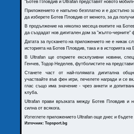
"Ботев Пловдив и Ultrafan представят новото мобил
Приложението е напълно безплатно и е достъпно за
да изберете Ботев Пловдив от менюто, за да получ
В продължение на няколко месеца екипите на Ботев 
да създадат нов дигитален дом за "жълто-черните" 
Датата за пускането на приложението не е никак сл
историята на Ботев Пловдив, така и в историята на 
В Ultrafan ще откриете ексклузивни новини, сп
Генчев, Тодор Неделев, футболистите на представит
Станете част от най-голямата дигитална общно
участвайте във фен игри, печелете награди и се в
глас също има значение - чрез анкети и допитван
клуба.
Ultrafan прави връзката между Ботев Пловдив и н
силна от всякога.
Изтеглете приложението Ultrafan още днес и бъдете
Източник: Topsport.bg