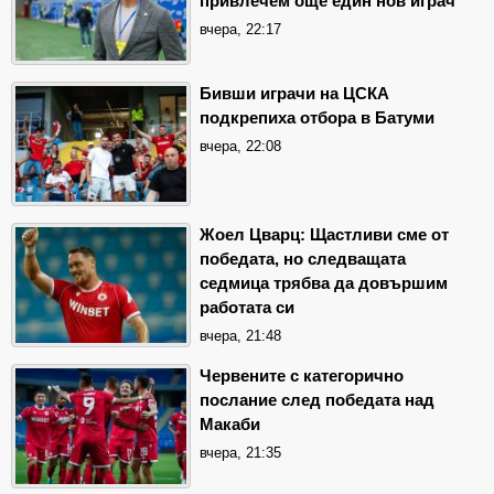
привлечем още един нов играч
вчера, 22:17
Бивши играчи на ЦСКА
подкрепиха отбора в Батуми
вчера, 22:08
Жоел Цварц: Щастливи сме от
победата, но следващата
седмица трябва да довършим
работата си
вчера, 21:48
Червените с категорично
послание след победата над
Макаби
вчера, 21:35