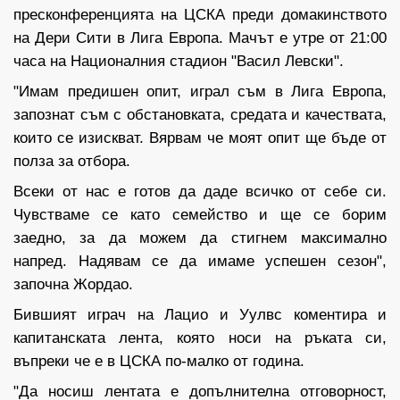
пресконференцията на ЦСКА преди домакинството
на Дери Сити в Лига Европа. Мачът е утре от 21:00
часа на Националния стадион "Васил Левски".
"Имам предишен опит, играл съм в Лига Европа,
запознат съм с обстановката, средата и качествата,
които се изискват. Вярвам че моят опит ще бъде от
полза за отбора.
Всеки от нас е готов да даде всичко от себе си.
Чувстваме се като семейство и ще се борим
заедно, за да можем да стигнем максимално
напред. Надявам се да имаме успешен сезон",
започна Жордао.
Бившият играч на Лацио и Уулвс коментира и
капитанската лента, която носи на ръката си,
въпреки че е в ЦСКА по-малко от година.
"Да носиш лентата е допълнителна отговорност,