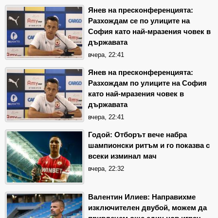
Янев на пресконференцията:
Разхождам се по улиците на
София като най-мразения човек в
държавата
вчера, 22:41
Янев на пресконференцията:
Разхождам по улиците на София
като най-мразения човек в
държавата
вчера, 22:41
Годой: Отборът вече набра
шампионски ритъм и го показва с
всеки изминал мач
вчера, 22:32
Валентин Илиев: Направихме
изключителен двубой, можем да