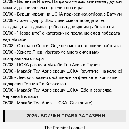
06/08 - Валентин Илиев: Направихме изключителен двубой,
можем да привлечем още един нов играч
06/08 - Бивши играчи на ЦСКА подкрепиха отбора в Батуми
06/08 - Жоел Цварц: Щастливи сме от победата, но
следващата седмица трябва да довършим работата си
06/08 - "Червените" с категорично послание след победата
над Макаби
06/08 - Стефано Сенси: Още не сме си свършили работата
06/08 - Христо Янев: Изиграхме много силен мач,
поздравявам отбора
06/08 - ЦСКА разпиля Макаби Тел Авив в Грузия
06/08 - Макаби Тел Авив срещу ЦСКА, "жълтите" на колене!
06/08 - Левски с важно съобщение за феновете, които ще
подкрепят "сините" в Казахстан
06/08 - Макаби Тел Авив срещу ЦСКА, Ебонг взривява
Червена България
06/08 - Макаби Тел Авив - ЦСКА (Съставите)
2026 - ВСИЧКИ ПРАВА ЗАПАЗЕНИ
The Premier League
|