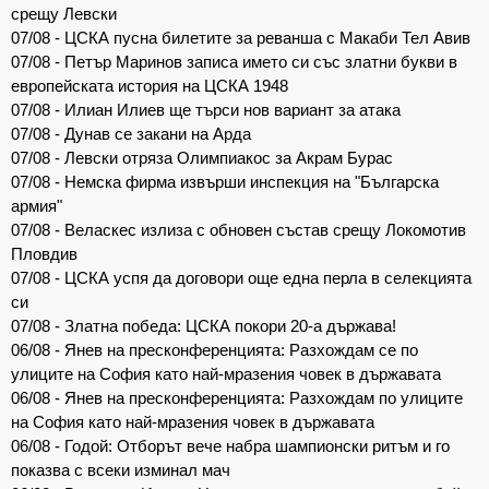
срещу Левски
07/08 - ЦСКА пусна билетите за реванша с Макаби Тел Авив
07/08 - Петър Маринов записа името си със златни букви в
европейската история на ЦСКА 1948
07/08 - Илиан Илиев ще търси нов вариант за атака
07/08 - Дунав се закани на Арда
07/08 - Левски отряза Олимпиакос за Акрам Бурас
07/08 - Немска фирма извърши инспекция на "Българска
армия"
07/08 - Веласкес излиза с обновен състав срещу Локомотив
Пловдив
07/08 - ЦСКА успя да договори още една перла в селекцията
си
07/08 - Златна победа: ЦСКА покори 20-а държава!
06/08 - Янев на пресконференцията: Разхождам се по
улиците на София като най-мразения човек в държавата
06/08 - Янев на пресконференцията: Разхождам по улиците
на София като най-мразения човек в държавата
06/08 - Годой: Отборът вече набра шампионски ритъм и го
показва с всеки изминал мач