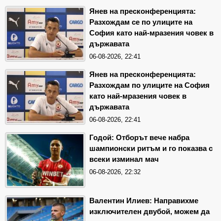
Янев на пресконференцията:
Разхождам се по улиците на
София като най-мразения човек в
държавата
06-08-2026, 22:41
Янев на пресконференцията:
Разхождам по улиците на София
като най-мразения човек в
държавата
06-08-2026, 22:41
Годой: Отборът вече набра
шампионски ритъм и го показва с
всеки изминал мач
06-08-2026, 22:32
Валентин Илиев: Направихме
изключителен двубой, можем да