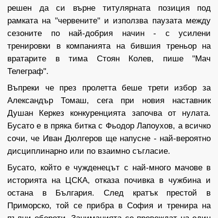
решен да си върне титулярната позиция под
рамката на "червените" и използва паузата между
сезоните по най-добрия начин - с усилени
тренировки в компанията на бившия треньор на
вратарите в тима Стоян Колев, пише "Мач
Телеграф".
Въпреки че през пролетта беше трети избор за
Александър Томаш, сега при новия наставник
Душан Керкез конкуренцията започва от нулата.
Бусато е в пряка битка с Фьодор Лапоухов, а всичко
сочи, че Иван Дюлгеров ще напусне - най-вероятно
дисциплинарно или по взаимно съгласие.
Бусато, който е чужденецът с най-много мачове в
историята на ЦСКА, отказа почивка в чужбина и
остана в България. След кратък престой в
Приморско, той се прибра в София и тренира на
пълни обороти. Заниманията се провеждат на един