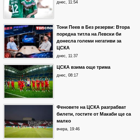
днес, 11:54
Тони Пеев в Без резерви: Втора
поредна титла на Левски би
донесла големи негативи за
ЦСКА
днес, 11:37
ЦСКА взима още трима
днес, 08:17
Феновете на ЦСКА разграбват
билети, гостите от Макаби ще са
малко
вчера, 19:46