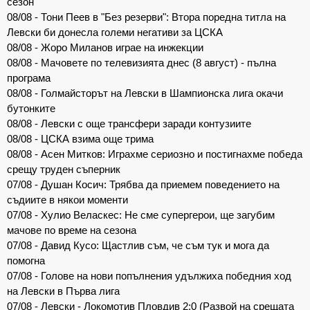
сезон
08/08 - Тони Пеев в "Без резерви": Втора поредна титла на
Левски би донесла големи негативи за ЦСКА
08/08 - Жоро Миланов играе на инжекции
08/08 - Мачовете по телевизията днес (8 август) - пълна
програма
08/08 - Голмайсторът на Левски в Шампионска лига окачи
бутонките
08/08 - Левски с още трансфери заради контузиите
08/08 - ЦСКА взима още трима
08/08 - Асен Митков: Играхме сериозно и постигнахме победа
срещу труден съперник
07/08 - Душан Косич: Трябва да приемем поведението на
съдиите в някои моменти
07/08 - Хулио Веласкес: Не сме супергерои, ще загубим
мачове по време на сезона
07/08 - Давид Кусо: Щастлив съм, че съм тук и мога да
помогна
07/08 - Голове на нови попълнения удължиха победния ход
на Левски в Първа лига
07/08 - Левски - Локомотив Пловдив 2:0 (Развой на срещата