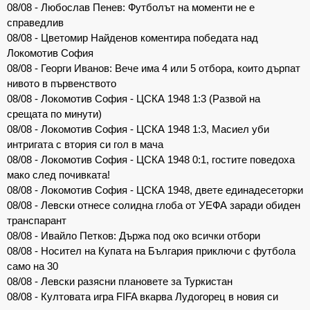
08/08 - Любослав Пенев: Футболът на моменти не е
справедлив
08/08 - Цветомир Найденов коментира победата над
Локомотив София
08/08 - Георги Иванов: Вече има 4 или 5 отбора, които дърпат
нивото в първенството
08/08 - Локомотив София - ЦСКА 1948 1:3 (Развой на
срещата по минути)
08/08 - Локомотив София - ЦСКА 1948 1:3, Масиел уби
интригата с втория си гол в мача
08/08 - Локомотив София - ЦСКА 1948 0:1, гостите поведоха
мако след почивката!
08/08 - Локомотив София - ЦСКА 1948, двете единадесеторки
08/08 - Левски отнесе солидна глоба от УЕФА заради обиден
транспарант
08/08 - Ивайло Петков: Държа под око всички отбори
08/08 - Носител на Купата на България приключи с футбола
само на 30
08/08 - Левски разясни плановете за Туркистан
08/08 - Култовата игра FIFA вкарва Лудогорец в новия си