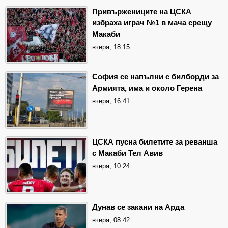
Привържениците на ЦСКА
избраха играч №1 в мача срещу
Макаби
вчера, 18:15
София се напълни с билборди за
Армията, има и около Герена
вчера, 16:41
ЦСКА пусна билетите за реванша
с Макаби Тел Авив
вчера, 10:24
Дунав се закани на Арда
вчера, 08:42