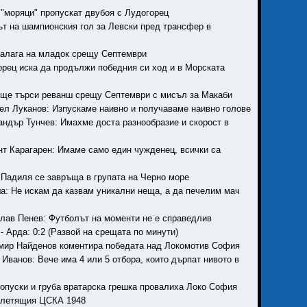
а "моряци" пропускат двубоя с Лудогорец
рът на шампионския гол за Левски пред трансфер в
 залага на младок срещу Септември
горец иска да продължи победния си ход и в Морската
 ще търси реванш срещу Септември с мисъл за Макаби
уел Луканов: Изпускаме наивно и получаваме наивно голове
сандър Тунчев: Имахме доста разнообразие и скорост в
ент Карагарен: Имаме само един чужденец, всички са
е Падиля се завръща в групата на Черно море
ша: Не искам да казвам уникални неща, а да печелим мач
слав Пенев: Футболът на моменти не е справедлив
 - Арда: 0:2 (Развой на срещата по минути)
омир Найденов коментира победата над Локомотив София
и Иванов: Вече има 4 или 5 отбора, които дърпат нивото в
пропуски и груба вратарска грешка провалиха Локо София
олетящия ЦСКА 1948