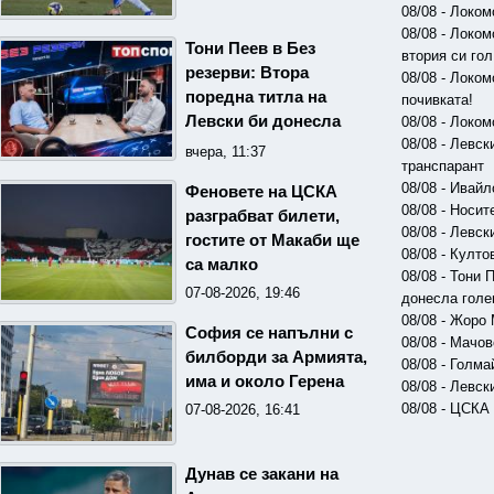
08/08 - Локо
08/08 - Локо
Тони Пеев в Без
втория си гол
резерви: Втора
08/08 - Локо
поредна титла на
почивката!
Левски би донесла
08/08 - Локо
08/08 - Левс
големи негативи за
вчера, 11:37
транспарант
ЦСКА
08/08 - Ивайл
Феновете на ЦСКА
08/08 - Носи
разграбват билети,
08/08 - Левск
гостите от Макаби ще
08/08 - Култо
са малко
08/08 - Тони 
07-08-2026, 19:46
донесла голе
08/08 - Жоро
София се напълни с
08/08 - Мачов
билборди за Армията,
08/08 - Голм
има и около Герена
08/08 - Левс
08/08 - ЦСКА
07-08-2026, 16:41
Дунав се закани на