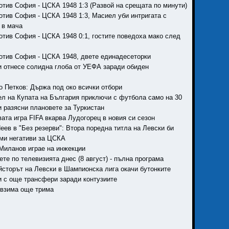
мотив София - ЦСКА 1948 1:3 (Развой на срещата по минути)
мотив София - ЦСКА 1948 1:3, Масиел уби интригата с
 в мача
мотив София - ЦСКА 1948 0:1, гостите поведоха мако след
мотив София - ЦСКА 1948, двете единадесеторки
ки отнесе солидна глоба от УЕФА заради обиден
о Петков: Държа под око всички отбори
тел на Купата на България приключи с футбола само на 30
и разясни плановете за Туркистан
вата игра FIFA вкарва Лудогорец в новия си сезон
Пеев в "Без резерви": Втора поредна титла на Левски би
ми негативи за ЦСКА
 Миланов играе на инжекции
ете по телевизията днес (8 август) - пълна програма
айсторът на Левски в Шампионска лига окачи бутонките
ки с още трансфери заради контузиите
 взима още трима