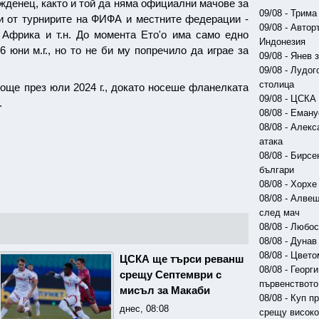
жденец, както и той да няма официални мачове за
09/08 - Трим
ои от турнирите на ФИФА и местните федерации -
09/08 - Авто
 Африка и т.н. До момента Ето'о има само едно
Индонезия
 юни м.г., но то не би му попречило да играе за
09/08 - Янев
09/08 - Лудо
столица
още през юли 2024 г., докато носеше фланелката
09/08 - ЦСКА
.
08/08 - Еман
08/08 - Алек
атака
08/08 - Бирс
българи
08/08 - Хорх
08/08 - Алве
след мач
08/08 - Любо
08/08 - Дунав
08/08 - Цвет
ЦСКА ще търси реванш
08/08 - Георг
срещу Септември с
първенството
мисъл за Макаби
08/08 - Куп 
днес, 08:08
срещу висок