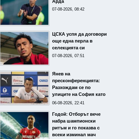
Арда
07-08-2026, 08:42
ЦСКА успя да договори
още една перла в
селекцията си
07-08-2026, 07:51
Янев на
пресконференцията:
Разхождам се по
улиците на София като
най-мразения човек в
06-08-2026, 22:41
държавата
Годой: Отборът вече
набра шампионски
ритъм и го показва с
всеки изминал мач