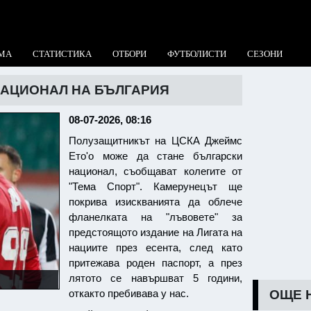
МА
СТАТИСТИКА
ОТБОРИ
ФУТБОЛИСТИ
СЕЗОНИ
НАЦИОНАЛ НА БЪЛГАРИЯ
08-07-2026, 08:16
Полузащитникът на ЦСКА Джеймс
Ето'о може да стане български
национал, съобщават колегите от
"Тема Спорт". Камерунецът ще
покрива изискванията да облече
фланелката на "лъвовете" за
предстоящото издание на Лигата на
нациите през есента, след като
притежава роден паспорт, а през
лятото се навършват 5 години,
ОЩЕ 
откакто пребивава у нас.