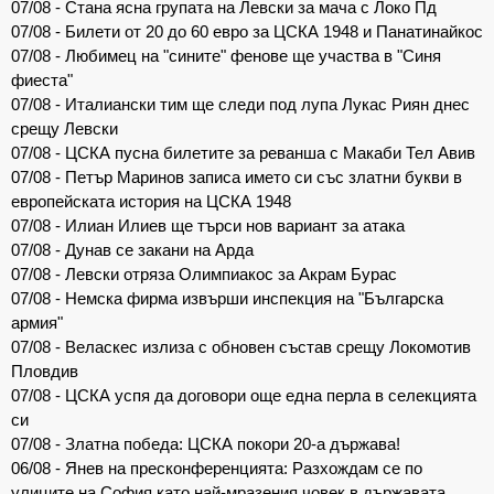
07/08 - Стана ясна групата на Левски за мача с Локо Пд
07/08 - Билети от 20 до 60 евро за ЦСКА 1948 и Панатинайкос
07/08 - Любимец на "сините" фенове ще участва в "Синя
фиеста"
07/08 - Италиански тим ще следи под лупа Лукас Риян днес
срещу Левски
07/08 - ЦСКА пусна билетите за реванша с Макаби Тел Авив
07/08 - Петър Маринов записа името си със златни букви в
европейската история на ЦСКА 1948
07/08 - Илиан Илиев ще търси нов вариант за атака
07/08 - Дунав се закани на Арда
07/08 - Левски отряза Олимпиакос за Акрам Бурас
07/08 - Немска фирма извърши инспекция на "Българска
армия"
07/08 - Веласкес излиза с обновен състав срещу Локомотив
Пловдив
07/08 - ЦСКА успя да договори още една перла в селекцията
си
07/08 - Златна победа: ЦСКА покори 20-а държава!
06/08 - Янев на пресконференцията: Разхождам се по
улиците на София като най-мразения човек в държавата