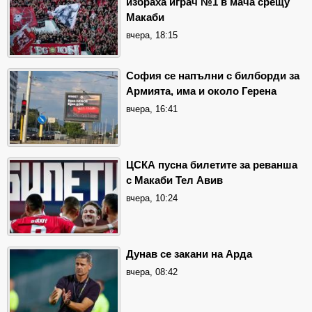
избраха играч №1 в мача срещу
Макаби
вчера, 18:15
София се напълни с билборди за
Армията, има и около Герена
вчера, 16:41
ЦСКА пусна билетите за реванша
с Макаби Тел Авив
вчера, 10:24
Дунав се закани на Арда
вчера, 08:42