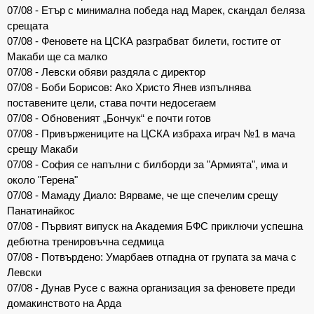
07/08 - Етър с минимална победа над Марек, скандал беляза
срещата
07/08 - Феновете на ЦСКА разграбват билети, гостите от
Макаби ще са малко
07/08 - Левски обяви раздяла с директор
07/08 - Боби Борисов: Ако Христо Янев изпълнява
поставените цели, става почти недосегаем
07/08 - Обновеният „Бончук“ е почти готов
07/08 - Привържениците на ЦСКА избраха играч №1 в мача
срещу Макаби
07/08 - София се напълни с билборди за "Армията", има и
около "Герена"
07/08 - Мамаду Диало: Вярваме, че ще спечелим срещу
Панатинайкос
07/08 - Първият випуск на Академия БФС приключи успешна
дебютна тренировъчна седмица
07/08 - Потвърдено: Умарбаев отпадна от групата за мача с
Левски
07/08 - Дунав Русе с важна организация за феновете преди
домакинството на Арда