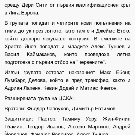
срещу Дери Сити от първия квалификационен кръг
в Лига Европа.
В групата попадат и четирите нови попълнения на
тима дотук през лятото, като там е и Джеймс Ето'о,
който доскоро лекуваше контузия. В сметките на
Христо Янев попадат и младите Алекс Тунчев и
Васил Каймаканов, които проведоха лятна
подготовка с първия отбор на "червените".
Извън групата остават наказаният Макс Ебонг,
Лумбард Делова, който е пред трансфер, както и
Адриан Лапеня, Кевин Додай и Матиас Фаетон.
Разширената група на ЦСКА:
Вратари: Фьодор Лапоухов, Димитър Евтимов
Защитници: Пастор, Тамиму Уору, Жан-Филип
Гбамин, Теодор Иванов, Анхело Мартино, Андрей
Йорданов, Факундо Родригес, Алекс Тунчев