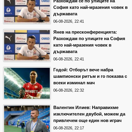
Разхождам се по улиците на
София като най-мразения човек в
държавата
06-08-2026, 22:41
Янев на пресконференцията:
Разхождам по улиците на София
като най-мразения човек в
държавата
06-08-2026, 22:41
Годой: Отборът вече набра
шампионски ритъм и го показва с
всеки изминал мач
06-08-2026, 22:32
Валентин Илиев: Направихме
изключителен двубой, можем да
привлечем още един нов играч
06-08-2026, 22:17