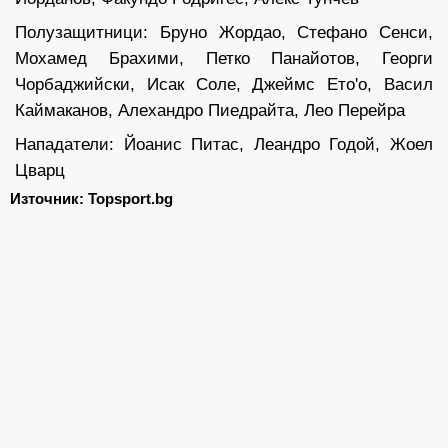
Полузащитници: Бруно Жордао, Стефано Сенси,
Мохамед Брахими, Петко Панайотов, Георги
Чорбаджийски, Исак Соле, Джеймс Ето'о, Васил
Каймаканов, Алехандро Пиедрайта, Лео Перейра
Нападатели: Йоанис Питас, Леандро Годой, Жоел
Цварц
Източник: Topsport.bg