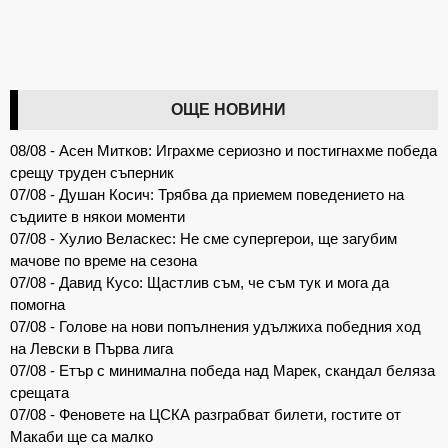
ОЩЕ НОВИНИ
08/08 - Асен Митков: Играхме сериозно и постигнахме победа
срещу труден съперник
07/08 - Душан Косич: Трябва да приемем поведението на
съдиите в някои моменти
07/08 - Хулио Веласкес: Не сме супергерои, ще загубим
мачове по време на сезона
07/08 - Давид Кусо: Щастлив съм, че съм тук и мога да
помогна
07/08 - Голове на нови попълнения удължиха победния ход
на Левски в Първа лига
07/08 - Етър с минимална победа над Марек, скандал беляза
срещата
07/08 - Феновете на ЦСКА разграбват билети, гостите от
Макаби ще са малко