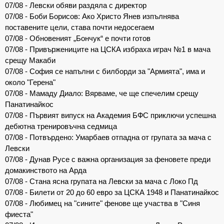
07/08 - Левски обяви раздяла с директор
07/08 - Боби Борисов: Ако Христо Янев изпълнява
поставените цели, става почти недосегаем
07/08 - Обновеният „Бончук“ е почти готов
07/08 - Привържениците на ЦСКА избраха играч №1 в мача
срещу Макаби
07/08 - София се напълни с билборди за "Армията", има и
около "Герена"
07/08 - Мамаду Диало: Вярваме, че ще спечелим срещу
Панатинайкос
07/08 - Първият випуск на Академия БФС приключи успешна
дебютна тренировъчна седмица
07/08 - Потвърдено: Умарбаев отпадна от групата за мача с
Левски
07/08 - Дунав Русе с важна организация за феновете преди
домакинството на Арда
07/08 - Стана ясна групата на Левски за мача с Локо Пд
07/08 - Билети от 20 до 60 евро за ЦСКА 1948 и Панатинайкос
07/08 - Любимец на "сините" фенове ще участва в "Синя
фиеста"