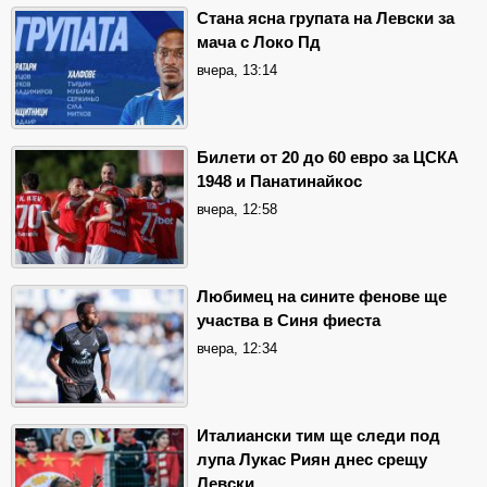
Стана ясна групата на Левски за
мача с Локо Пд
вчера, 13:14
Билети от 20 до 60 евро за ЦСКА
1948 и Панатинайкос
вчера, 12:58
Любимец на сините фенове ще
участва в Синя фиеста
вчера, 12:34
Италиански тим ще следи под
лупа Лукас Риян днес срещу
Левски