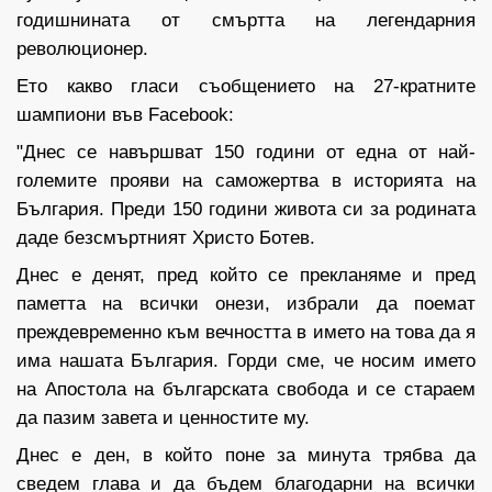
годишнината от смъртта на легендарния
революционер.
Ето какво гласи съобщението на 27-кратните
шампиони във Facebook:
"Днес се навършват 150 години от една от най-
големите прояви на саможертва в историята на
България. Преди 150 години живота си за родината
даде безсмъртният Христо Ботев.
Днес е денят, пред който се прекланяме и пред
паметта на всички онези, избрали да поемат
преждевременно към вечността в името на това да я
има нашата България. Горди сме, че носим името
на Апостола на българската свобода и се стараем
да пазим завета и ценностите му.
Днес е ден, в който поне за минута трябва да
сведем глава и да бъдем благодарни на всички