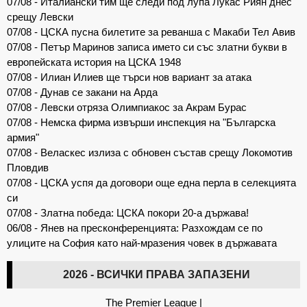
07/08 - Италиански тим ще следи под лупа Лукас Риян днес
срещу Левски
07/08 - ЦСКА пусна билетите за реванша с Макаби Тел Авив
07/08 - Петър Маринов записа името си със златни букви в
европейската история на ЦСКА 1948
07/08 - Илиан Илиев ще търси нов вариант за атака
07/08 - Дунав се закани на Арда
07/08 - Левски отряза Олимпиакос за Акрам Бурас
07/08 - Немска фирма извърши инспекция на "Българска
армия"
07/08 - Веласкес излиза с обновен състав срещу Локомотив
Пловдив
07/08 - ЦСКА успя да договори още една перла в селекцията
си
07/08 - Златна победа: ЦСКА покори 20-а държава!
06/08 - Янев на пресконференцията: Разхождам се по
улиците на София като най-мразения човек в държавата
2026 - ВСИЧКИ ПРАВА ЗАПАЗЕНИ
The Premier League
|