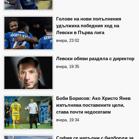
Голове на нови попълнения
удължиха победния ход на
Левски в Първа лига
вчера, 23:02
Левски обяви раздяла с директор
вчера, 19:35
Боби Борисов: Ако Христо Янев
изпълнява поставените цели,
става почти недосегаем
вчера, 19:34
София се напълни с билборди за