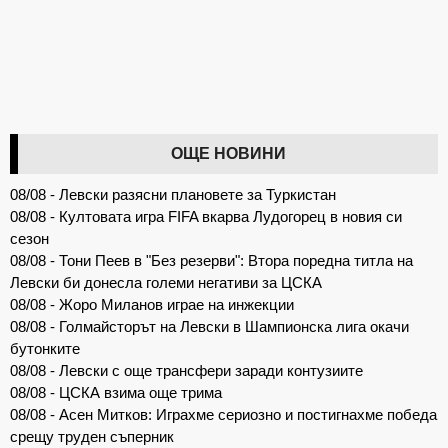
ОЩЕ НОВИНИ
08/08 - Левски разясни плановете за Туркистан
08/08 - Култовата игра FIFA вкарва Лудогорец в новия си
сезон
08/08 - Тони Пеев в "Без резерви": Втора поредна титла на
Левски би донесла големи негативи за ЦСКА
08/08 - Жоро Миланов играе на инжекции
08/08 - Голмайсторът на Левски в Шампионска лига окачи
бутонките
08/08 - Левски с още трансфери заради контузиите
08/08 - ЦСКА взима още трима
08/08 - Асен Митков: Играхме сериозно и постигнахме победа
срещу труден съперник