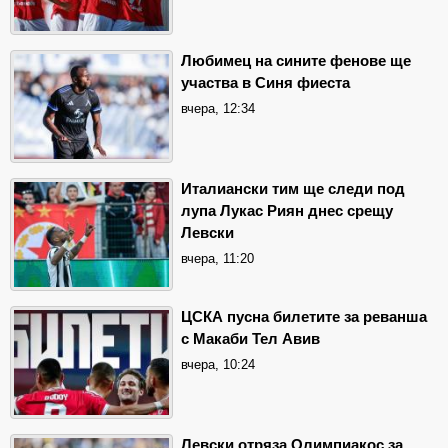
Любимец на сините фенове ще
участва в Синя фиеста
вчера, 12:34
Италиански тим ще следи под
лупа Лукас Риян днес срещу
Левски
вчера, 11:20
ЦСКА пусна билетите за реванша
с Макаби Тел Авив
вчера, 10:24
Левски отряза Олимпиакос за