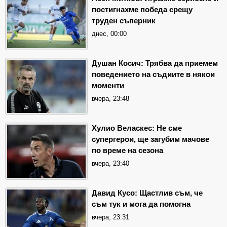
постигнахме победа срещу
труден съперник
днес, 00:00
Душан Косич: Трябва да приемем
поведението на съдиите в някои
моменти
вчера, 23:48
Хулио Веласкес: Не сме
супергерои, ще загубим мачове
по време на сезона
вчера, 23:40
Давид Кусо: Щастлив съм, че
съм тук и мога да помогна
вчера, 23:31