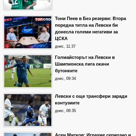
Тони Пеев в Без резерви: Втора
поредна титла на Левски би
донесла големи негативи за
ЦСКА
днес, 11:37
Голмайсторът на Левски в
Шампионска лига окачи
бутонките
днес, 09:34
Левски с още трансфери заради
контузиите
днес, 08:35
Асен Митков: Играхме сериозно и