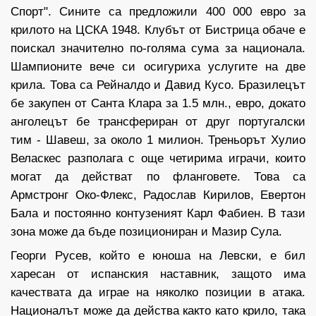
Спорт". Сините са предложили 400 000 евро за
крилото на ЦСКА 1948. Клубът от Бистрица обаче е
поискал значително по-голяма сума за национала.
Шампионите вече си осигуриха услугите на две
крила. Това са Рейналдо и Давид Кусо. Бразилецът
бе закупен от Санта Клара за 1.5 млн., евро, докато
анголецът бе трансфериран от друг португалски
тим - Шавеш, за около 1 милион. Треньорът Хулио
Веласкес разполага с още четирима играчи, които
могат да действат по фланговете. Това са
Армстронг Око-Флекс, Радослав Кирилов, Евертон
Бала и постоянно контузеният Карл Фабиен. В тази
зона може да бъде позициониран и Мазир Сула.
Георги Русев, който е юноша на Левски, е бил
харесан от испанския наставник, защото има
качествата да играе на няколко позиции в атака.
Националът може да действа както като крило, така