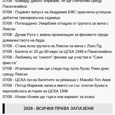
07/08 - Мамаду Диало: Вярваме, че ще спечелим срещу
Панатинайкос
07/08 - Първият випуск на Академия БФС приключи успешна
дебютна тренировъчна седмица
07/08 - Потвърдено: Умарбаев отпадна от групата за мача с
Левски
07/08 - Дунав Русе с важна организация за феновете преди
домакинството на Арда
07/08 - Стана ясна групата на Левски за мача с Локо Пд
07/08 - Билети от 20 до 60 евро за ЦСКА 1948 и Панатинайкос
07/08 - Любимец на "сините" фенове ще участва в "Синя
фиеста"
07/08 - Италиански тим ще следи под лупа Лукас Риян днес
срещу Левски
07/08 - ЦСКА пусна билетите за реванша с Макаби Тел Авив
07/08 - Петър Маринов записа името си със златни букви в
европейската история на ЦСКА 1948
07/08 - Илиан Илиев ще търси нов вариант за атака
2026 - ВСИЧКИ ПРАВА ЗАПАЗЕНИ