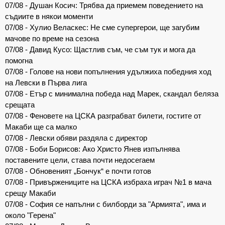
07/08 - Душан Косич: Трябва да приемем поведението на
съдиите в някои моменти
07/08 - Хулио Веласкес: Не сме супергерои, ще загубим
мачове по време на сезона
07/08 - Давид Кусо: Щастлив съм, че съм тук и мога да
помогна
07/08 - Голове на нови попълнения удължиха победния ход
на Левски в Първа лига
07/08 - Етър с минимална победа над Марек, скандал беляза
срещата
07/08 - Феновете на ЦСКА разграбват билети, гостите от
Макаби ще са малко
07/08 - Левски обяви раздяла с директор
07/08 - Боби Борисов: Ако Христо Янев изпълнява
поставените цели, става почти недосегаем
07/08 - Обновеният „Бончук“ е почти готов
07/08 - Привържениците на ЦСКА избраха играч №1 в мача
срещу Макаби
07/08 - София се напълни с билборди за "Армията", има и
около "Герена"