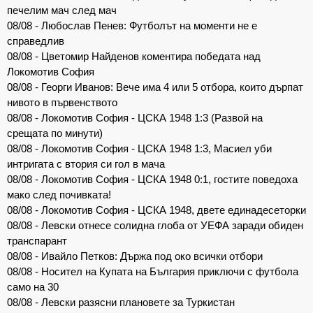
печелим мач след мач
08/08 - Любослав Пенев: Футболът на моменти не е
справедлив
08/08 - Цветомир Найденов коментира победата над
Локомотив София
08/08 - Георги Иванов: Вече има 4 или 5 отбора, които дърпат
нивото в първенството
08/08 - Локомотив София - ЦСКА 1948 1:3 (Развой на
срещата по минути)
08/08 - Локомотив София - ЦСКА 1948 1:3, Масиел уби
интригата с втория си гол в мача
08/08 - Локомотив София - ЦСКА 1948 0:1, гостите поведоха
мако след почивката!
08/08 - Локомотив София - ЦСКА 1948, двете единадесеторки
08/08 - Левски отнесе солидна глоба от УЕФА заради обиден
транспарант
08/08 - Ивайло Петков: Държа под око всички отбори
08/08 - Носител на Купата на България приключи с футбола
само на 30
08/08 - Левски разясни плановете за Туркистан