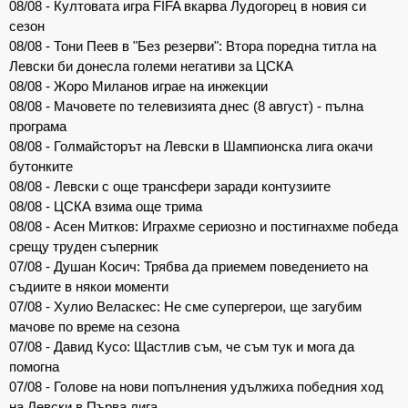
08/08 - Култовата игра FIFA вкарва Лудогорец в новия си
сезон
08/08 - Тони Пеев в "Без резерви": Втора поредна титла на
Левски би донесла големи негативи за ЦСКА
08/08 - Жоро Миланов играе на инжекции
08/08 - Мачовете по телевизията днес (8 август) - пълна
програма
08/08 - Голмайсторът на Левски в Шампионска лига окачи
бутонките
08/08 - Левски с още трансфери заради контузиите
08/08 - ЦСКА взима още трима
08/08 - Асен Митков: Играхме сериозно и постигнахме победа
срещу труден съперник
07/08 - Душан Косич: Трябва да приемем поведението на
съдиите в някои моменти
07/08 - Хулио Веласкес: Не сме супергерои, ще загубим
мачове по време на сезона
07/08 - Давид Кусо: Щастлив съм, че съм тук и мога да
помогна
07/08 - Голове на нови попълнения удължиха победния ход
на Левски в Първа лига