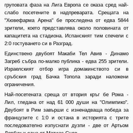
груповата фаза на Лига Европа се оказа сред най-
слабо посетените в надпреварата. Срещата на
"Хювефарма Арена" бе проследена от едва 5844
зрители, което представлява около половината от
капацитета на стадиона. Испанският тим спечели с
2:0 гостуването си в Разград.
Единствено двубоят Макаби Тел Авив - Динамо
Загреб събра по-малко публика - едва 255 зрители.
Израелският отбор игра домакинството си в
сръбския град Бачка Топола заради наложени
ограничения.
Най-посетената среща от втория кръг бе Рома -
Лил, гледана от над 61 000 души на "Олимпико".
Двубоят в Рим завърши с изненадваща победа за
французите с 1:0 и остана в историята с трите
последователно изпуснати дузпи - две от Артьом
Довбик и една от Матиас Суле.