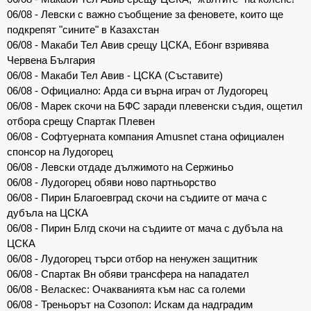
06/08 - Левски с важно съобщение за феновете, които ще
подкрепят "сините" в Казахстан
06/08 - Макаби Тел Авив срещу ЦСКА, Ебонг взривява
Червена България
06/08 - Макаби Тел Авив - ЦСКА (Съставите)
06/08 - Официално: Арда си върна играч от Лудогорец
06/08 - Марек скочи на БФС заради плевенски съдия, ощетил
отбора срещу Спартак Плевен
06/08 - Софтуерната компания Amusnet стана официален
спонсор на Лудогорец
06/08 - Левски отдаде дължимото на Сержиньо
06/08 - Лудогорец обяви ново партньорство
06/08 - Пирин Благоевград скочи на съдиите от мача с
дубъла на ЦСКА
06/08 - Пирин Блгд скочи на съдиите от мача с дубъла на
ЦСКА
06/08 - Лудогорец търси отбор на ненужен защитник
06/08 - Спартак Вн обяви трансфера на нападател
06/08 - Веласкес: Очакванията към нас са големи
06/08 - Треньорът на Созопол: Искам да надградим