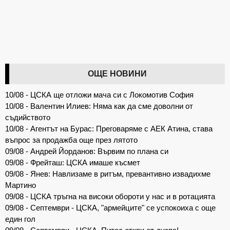
ОЩЕ НОВИНИ
10/08 - ЦСКА ще отложи мача си с Локомотив София
10/08 - Валентин Илиев: Няма как да сме доволни от
съдийството
10/08 - Агентът на Бурас: Преговаряме с АЕК Атина, става
въпрос за продажба още през лятото
09/08 - Андрей Йорданов: Вървим по плана си
09/08 - Фрейташ: ЦСКА имаше късмет
09/08 - Янев: Навлизаме в ритъм, превантивно извадихме
Мартино
09/08 - ЦСКА тръгна на високи обороти у нас и в ротацията
09/08 - Септември - ЦСКА, "армейците" се успокоиха с още
един гол