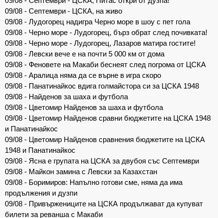
09/08 - Септември - ЦСКА, Питас откри от дузпа!
09/08 - Септември - ЦСКА, на живо
09/08 - Лудогорец надигра Черно море в шоу с пет гола
09/08 - Черно море - Лудогорец, бърз обрат след почивката!
09/08 - Черно море - Лудогорец, Лазаров матира гостите!
09/08 - Левски вече е на почти 5 000 км от дома
09/08 - Феновете на Макаби беснеят след погрома от ЦСКА
09/08 - Аралица няма да се върне в игра скоро
09/08 - Панатинайкос вдига голмайстора си за ЦСКА 1948
09/08 - Найденов за шаха и футбола
09/08 - Цветомир Найденов за шаха и футбола
09/08 - Цветомир Найденов сравни бюджетите на ЦСКА 1948
и Панатинайкос
09/08 - Цветомир Найденов сравнения бюджетите на ЦСКА
1948 и Панатинайкос
09/08 - Ясна е групата на ЦСКА за двубоя със Септември
09/08 - Майкон замина с Левски за Казахстан
09/08 - Боримиров: Напълно готови сме, няма да има
продължения и дузпи
09/08 - Привържениците на ЦСКА продължават да купуват
билети за реванша с Макаби