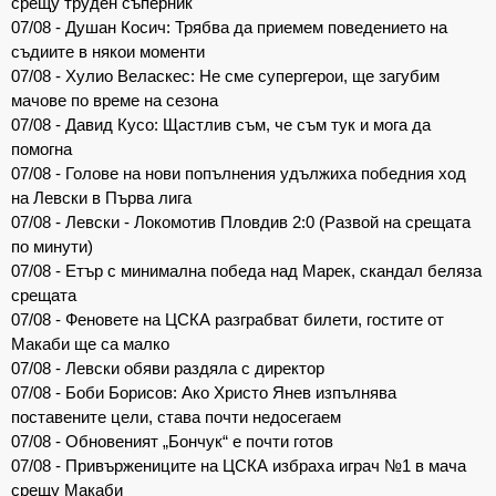
срещу труден съперник
07/08 - Душан Косич: Трябва да приемем поведението на
съдиите в някои моменти
07/08 - Хулио Веласкес: Не сме супергерои, ще загубим
мачове по време на сезона
07/08 - Давид Кусо: Щастлив съм, че съм тук и мога да
помогна
07/08 - Голове на нови попълнения удължиха победния ход
на Левски в Първа лига
07/08 - Левски - Локомотив Пловдив 2:0 (Развой на срещата
по минути)
07/08 - Етър с минимална победа над Марек, скандал беляза
срещата
07/08 - Феновете на ЦСКА разграбват билети, гостите от
Макаби ще са малко
07/08 - Левски обяви раздяла с директор
07/08 - Боби Борисов: Ако Христо Янев изпълнява
поставените цели, става почти недосегаем
07/08 - Обновеният „Бончук“ е почти готов
07/08 - Привържениците на ЦСКА избраха играч №1 в мача
срещу Макаби