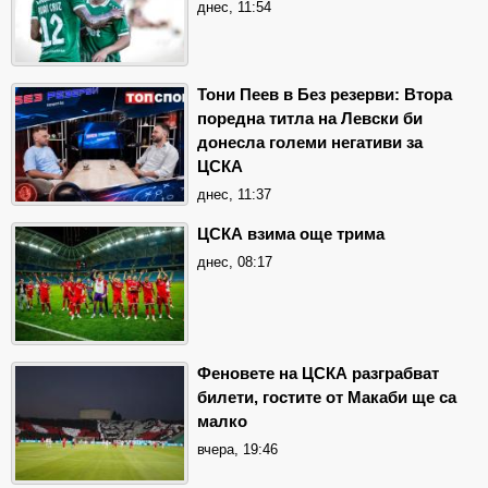
днес, 11:54
Тони Пеев в Без резерви: Втора
поредна титла на Левски би
донесла големи негативи за
ЦСКА
днес, 11:37
ЦСКА взима още трима
днес, 08:17
Феновете на ЦСКА разграбват
билети, гостите от Макаби ще са
малко
вчера, 19:46