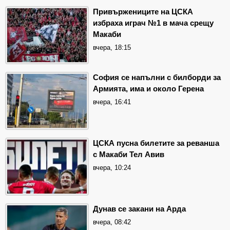
Привържениците на ЦСКА
избраха играч №1 в мача срещу
Макаби
вчера, 18:15
София се напълни с билборди за
Армията, има и около Герена
вчера, 16:41
ЦСКА пусна билетите за реванша
с Макаби Тел Авив
вчера, 10:24
Дунав се закани на Арда
вчера, 08:42