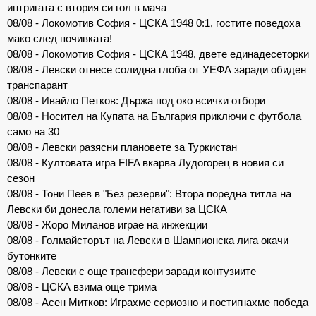
интригата с втория си гол в мача
08/08 - Локомотив София - ЦСКА 1948 0:1, гостите поведоха
мако след почивката!
08/08 - Локомотив София - ЦСКА 1948, двете единадесеторки
08/08 - Левски отнесе солидна глоба от УЕФА заради обиден
транспарант
08/08 - Ивайло Петков: Държа под око всички отбори
08/08 - Носител на Купата на България приключи с футбола
само на 30
08/08 - Левски разясни плановете за Туркистан
08/08 - Култовата игра FIFA вкарва Лудогорец в новия си
сезон
08/08 - Тони Пеев в "Без резерви": Втора поредна титла на
Левски би донесла големи негативи за ЦСКА
08/08 - Жоро Миланов играе на инжекции
08/08 - Голмайсторът на Левски в Шампионска лига окачи
бутонките
08/08 - Левски с още трансфери заради контузиите
08/08 - ЦСКА взима още трима
08/08 - Асен Митков: Играхме сериозно и постигнахме победа