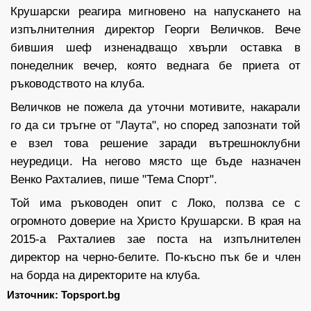
Крушарски реагира мигновено на напускането на
изпълнителния директор Георги Величков. Вече
бившия шеф изненадващо хвърли оставка в
понеделник вечер, която веднага бе приета от
ръководството на клуба.
Величков не пожела да уточни мотивите, накарали
го да си тръгне от "Лаута", но според запознати той
е взел това решение заради вътрешноклубни
неуредици. На негово място ще бъде назначен
Венко Рахталиев, пише "Тема Спорт".
Той има ръководен опит с Локо, ползва се с
огромното доверие на Христо Крушарски. В края на
2015-а Рахталиев зае поста на изпълнителен
директор на черно-белите. По-късно пък бе и член
на борда на директорите на клуба.
Източник: Topsport.bg