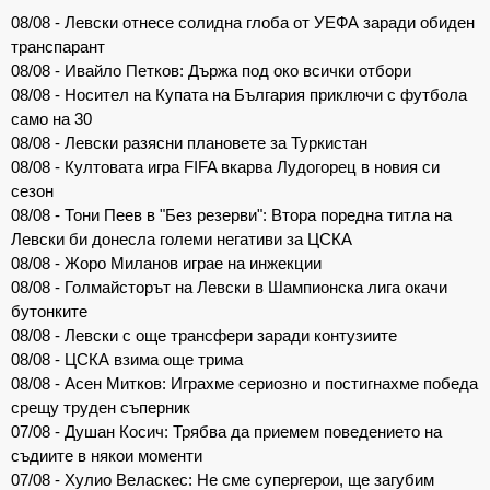
08/08 - Левски отнесе солидна глоба от УЕФА заради обиден
транспарант
08/08 - Ивайло Петков: Държа под око всички отбори
08/08 - Носител на Купата на България приключи с футбола
само на 30
08/08 - Левски разясни плановете за Туркистан
08/08 - Култовата игра FIFA вкарва Лудогорец в новия си
сезон
08/08 - Тони Пеев в "Без резерви": Втора поредна титла на
Левски би донесла големи негативи за ЦСКА
08/08 - Жоро Миланов играе на инжекции
08/08 - Голмайсторът на Левски в Шампионска лига окачи
бутонките
08/08 - Левски с още трансфери заради контузиите
08/08 - ЦСКА взима още трима
08/08 - Асен Митков: Играхме сериозно и постигнахме победа
срещу труден съперник
07/08 - Душан Косич: Трябва да приемем поведението на
съдиите в някои моменти
07/08 - Хулио Веласкес: Не сме супергерои, ще загубим