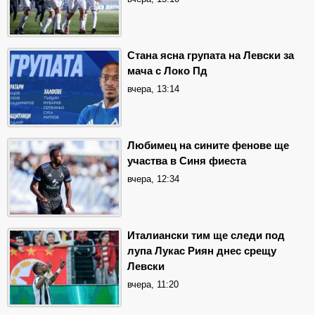
Стана ясна групата на Левски за
мача с Локо Пд
вчера, 13:14
Любимец на сините фенове ще
участва в Синя фиеста
вчера, 12:34
Италиански тим ще следи под
лупа Лукас Риян днес срещу
Левски
вчера, 11:20