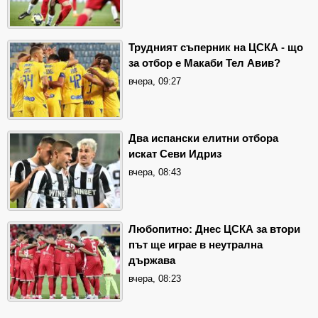
Трудният съперник на ЦСКА - що
за отбор е Макаби Тел Авив?
вчера, 09:27
Два испански елитни отбора
искат Севи Идриз
вчера, 08:43
Любопитно: Днес ЦСКА за втори
път ще играе в неутрална
държава
вчера, 08:23