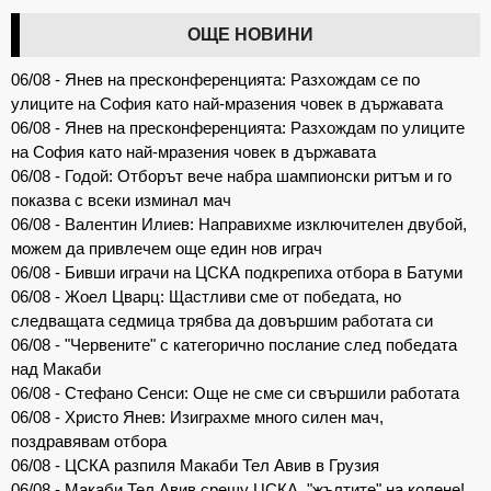
ОЩЕ НОВИНИ
06/08 - Янев на пресконференцията: Разхождам се по
улиците на София като най-мразения човек в държавата
06/08 - Янев на пресконференцията: Разхождам по улиците
на София като най-мразения човек в държавата
06/08 - Годой: Отборът вече набра шампионски ритъм и го
показва с всеки изминал мач
06/08 - Валентин Илиев: Направихме изключителен двубой,
можем да привлечем още един нов играч
06/08 - Бивши играчи на ЦСКА подкрепиха отбора в Батуми
06/08 - Жоел Цварц: Щастливи сме от победата, но
следващата седмица трябва да довършим работата си
06/08 - "Червените" с категорично послание след победата
над Макаби
06/08 - Стефано Сенси: Още не сме си свършили работата
06/08 - Христо Янев: Изиграхме много силен мач,
поздравявам отбора
06/08 - ЦСКА разпиля Макаби Тел Авив в Грузия
06/08 - Макаби Тел Авив срещу ЦСКА, "жълтите" на колене!