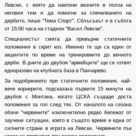
Левски, с която да наклони везните в полза на
неговия тим и да помогне за спечелването на
дербито, пише "Тема Спорт". Сблъсъкът е в събота
от 15:00 часа на стадион "Васил Левски".
Специалистът смята да превърне статичните
положения в скрит коз. Именно те ще са един от
акцентите по време на тренировките до вечното
дерби. В дните до двубоя "армейците" ще се готвят
едноразово на клубната база в Панчарево.
За подобрението при статичните положения, най-
вече корнерите, подсказаха първите 15 минути на
двубоя с Монтана, когато ЦСКА създаде доста
положения за гол след тях. От началото на сезона
обаче "червените" изключително рядко бележат от
заучени ситуации, което в същото време е една от
силните страни в играта на Левски. Червените пък
често се пропукват при такива положения.