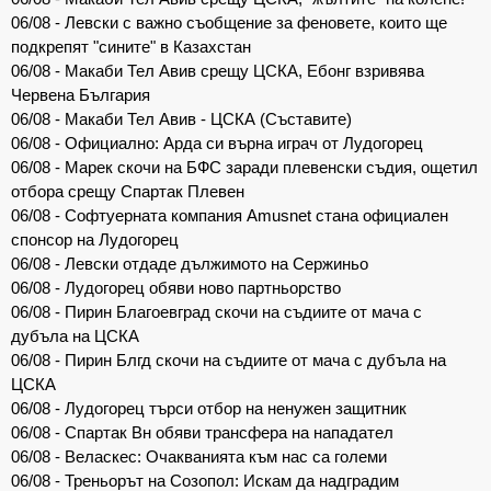
06/08 - Левски с важно съобщение за феновете, които ще
подкрепят "сините" в Казахстан
06/08 - Макаби Тел Авив срещу ЦСКА, Ебонг взривява
Червена България
06/08 - Макаби Тел Авив - ЦСКА (Съставите)
06/08 - Официално: Арда си върна играч от Лудогорец
06/08 - Марек скочи на БФС заради плевенски съдия, ощетил
отбора срещу Спартак Плевен
06/08 - Софтуерната компания Amusnet стана официален
спонсор на Лудогорец
06/08 - Левски отдаде дължимото на Сержиньо
06/08 - Лудогорец обяви ново партньорство
06/08 - Пирин Благоевград скочи на съдиите от мача с
дубъла на ЦСКА
06/08 - Пирин Блгд скочи на съдиите от мача с дубъла на
ЦСКА
06/08 - Лудогорец търси отбор на ненужен защитник
06/08 - Спартак Вн обяви трансфера на нападател
06/08 - Веласкес: Очакванията към нас са големи
06/08 - Треньорът на Созопол: Искам да надградим