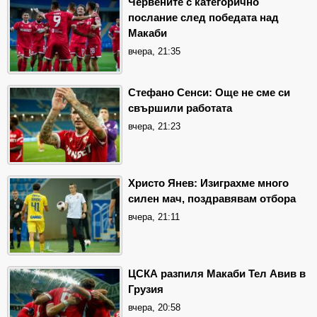
Червените с категорично
послание след победата над
Макаби
вчера, 21:35
Стефано Сенси: Още не сме си
свършили работата
вчера, 21:23
Христо Янев: Изиграхме много
силен мач, поздравявам отбора
вчера, 21:11
ЦСКА разпиля Макаби Тел Авив в
Грузия
вчера, 20:58