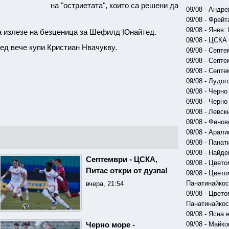
на "остриетата", които са решени да
09/08 - Андр
09/08 - Фрей
09/08 - Янев
да излезе на безценица за Шефилд Юнайтед.
09/08 - ЦСКА 
д вече купи Кристиан Нвачукву.
09/08 - Септ
09/08 - Септе
09/08 - Септ
09/08 - Лудог
09/08 - Черно
09/08 - Черно
09/08 - Левск
09/08 - Фено
09/08 - Арали
09/08 - Пана
09/08 - Найд
Септември - ЦСКА,
09/08 - Цвет
Питас откри от дузпа!
09/08 - Цвет
Панатинайкос
вчера, 21:54
09/08 - Цвет
Панатинайкос
09/08 - Ясна
09/08 - Майко
Черно море -