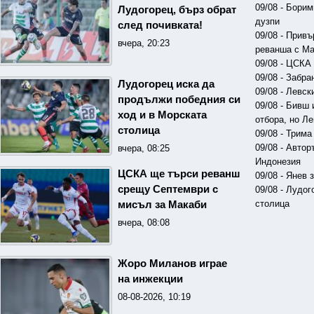
09/08 - Бори
Лудогорец, бърз обрат
дузпи
след почивката!
09/08 - Прив
вчера, 20:23
реванша с Ма
09/08 - ЦСКА
09/08 - Забра
Лудогорец иска да
09/08 - Левс
продължи победния си
09/08 - Бивш 
ход и в Морската
отбора, но Л
столица
09/08 - Трим
09/08 - Авто
вчера, 08:25
Индонезия
ЦСКА ще търси реванш
09/08 - Янев
срещу Септември с
09/08 - Лудо
столица
мисъл за Макаби
вчера, 08:08
Жоро Миланов играе
на инжекции
08-08-2026, 10:19