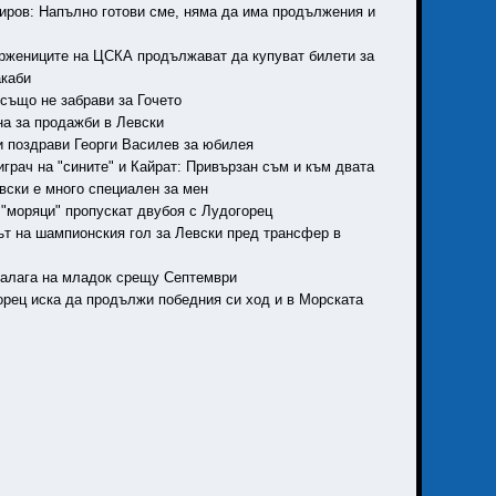
миров: Напълно готови сме, няма да има продължения и
ържениците на ЦСКА продължават да купуват билети за
каби
 също не забрави за Гочето
на за продажби в Левски
ки поздрави Георги Василев за юбилея
играч на "сините" и Кайрат: Привързан съм и към двата
евски е много специален за мен
а "моряци" пропускат двубоя с Лудогорец
рът на шампионския гол за Левски пред трансфер в
 залага на младок срещу Септември
горец иска да продължи победния си ход и в Морската