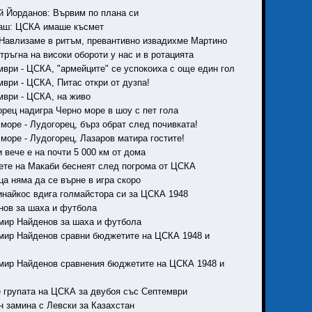
ей Йорданов: Вървим по плана си
таш: ЦСКА имаше късмет
: Навлизаме в ритъм, превантивно извадихме Мартино
тръгна на високи обороти у нас и в ротацията
ември - ЦСКА, "армейците" се успокоиха с още един гол
мври - ЦСКА, Питас откри от дузпа!
ември - ЦСКА, на живо
орец надигра Черно море в шоу с пет гола
 море - Лудогорец, бърз обрат след почивката!
 море - Лудогорец, Лазаров матира гостите!
и вече е на почти 5 000 км от дома
вете на Макаби беснеят след погрома от ЦСКА
ца няма да се върне в игра скоро
тинайкос вдига голмайстора си за ЦСКА 1948
енов за шаха и футбола
омир Найденов за шаха и футбола
омир Найденов сравни бюджетите на ЦСКА 1948 и
омир Найденов сравнения бюджетите на ЦСКА 1948 и
 е групата на ЦСКА за двубоя със Септември
н замина с Левски за Казахстан