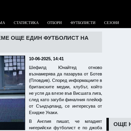
МА
СТАТИСТИКА
ОТБОРИ
ФУТБОЛИСТИ
СЕЗОНИ
МЕ ОЩЕ ЕДИН ФУТБОЛИСТ НА
10-06-2025, 14:41
Шефилд Юнайтед отново
възнамерява да пазарува от Ботев
(Пловдив). Според информациите в
британските медии, клубът, който
не успя да влезе във Висшата лига,
след като загуби финалния плейоф
от Съндърланд, се интересува от
Ехидже Укаки.
В Англия пишат, че младият
ОЩЕ 
нигерийски футболист е по джоба