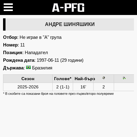
АНДРЕ ШИНЯШИКИ
Отбор
: Не играе в "А" група
Номер
: 11
Позиция
: Нападател
Рождена дата
: 1997-06-11 (29 години)
Държава
:
Бразилия
Сезон
Голове*
Най-бърз
2025-2026
2 (1-1)
16'
2
* В скобите са показани броя на головете през първо/второ полувреме