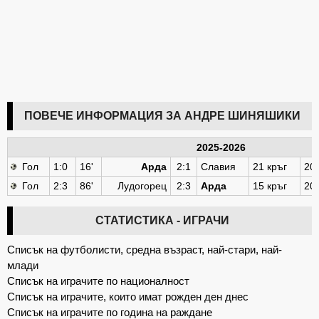
ПОВЕЧЕ ИНФОРМАЦИЯ ЗА АНДРЕ ШИНЯШИКИ
2025-2026
Гол
1:0
16'
Арда
2:1
Славия
21 кръг
20
Гол
2:3
86'
Лудогорец
2:3
Арда
15 кръг
20
СТАТИСТИКА - ИГРАЧИ
Списък на футболисти, средна възраст, най-стари, най-
млади
Списък на играчите по националност
Списък на играчите, които имат рожден ден днес
Списък на играчите по година на раждане