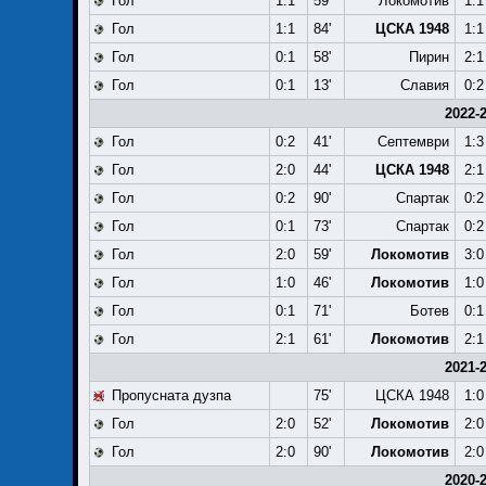
Гол
1:1
59'
Локомотив
1:1
Гол
1:1
84'
ЦСКА 1948
1:1
Гол
0:1
58'
Пирин
2:1
Гол
0:1
13'
Славия
0:2
2022-
Гол
0:2
41'
Септември
1:3
Гол
2:0
44'
ЦСКА 1948
2:1
Гол
0:2
90'
Спартак
0:2
Гол
0:1
73'
Спартак
0:2
Гол
2:0
59'
Локомотив
3:0
Гол
1:0
46'
Локомотив
1:0
Гол
0:1
71'
Ботев
0:1
Гол
2:1
61'
Локомотив
2:1
2021-
Пропусната дузпа
75'
ЦСКА 1948
1:0
Гол
2:0
52'
Локомотив
2:0
Гол
2:0
90'
Локомотив
2:0
2020-