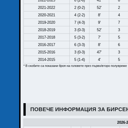
2022-2023
8 (2-6)
41'
8
2021-2022
2 (0-2)
52'
2
2020-2021
4 (2-2)
8'
4
2019-2020
7 (4-3)
9'
7
2018-2019
3 (0-3)
52'
3
2017-2018
5 (3-2)
7'
5
2016-2017
6 (3-3)
8'
6
2015-2016
3 (0-3)
47'
3
2014-2015
5 (1-4)
4'
5
* В скобите са показани броя на головете през първо/второ полувреме
ПОВЕЧЕ ИНФОРМАЦИЯ ЗА БИРСЕН
2026-