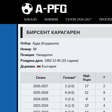
НАЧАЛО
НОВИНИ
СЕЗОН 2026-2027
ПРОГРА
БИРСЕНТ КАРАГАРЕН
Отбор
:
Арда (Кърджали)
Номер
: 99
Позиция
: Нападател
Рождена дата
: 1992-12-06 (33 години)
Държава
:
България
Най-
Сезон
Голове*
бърз
2026-2027
2 (2-0)
17'
2
2025-2026
9 (4-5)
21'
9
2024-2025
3 (2-1)
8'
3
2023-2024
4 (1-3)
13'
4