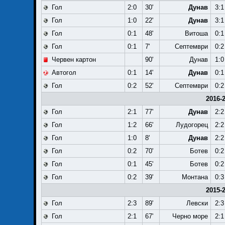
Гол
2:0
30'
Дунав
3:1
Гол
1:0
22'
Дунав
3:1
Гол
0:1
48'
Витоша
0:1
Гол
0:1
7'
Септември
0:2
Червен картон
90'
Дунав
1:0
Автогол
0:1
14'
Дунав
0:1
Гол
0:2
52'
Септември
0:2
2016-
Гол
2:1
77'
Дунав
2:2
Гол
1:2
66'
Лудогорец
2:2
Гол
1:0
8'
Дунав
2:2
Гол
0:2
70'
Ботев
0:2
Гол
0:1
45'
Ботев
0:2
Гол
0:2
39'
Монтана
0:3
2015-
Гол
2:3
89'
Левски
2:3
Гол
2:1
67'
Черно море
2:1