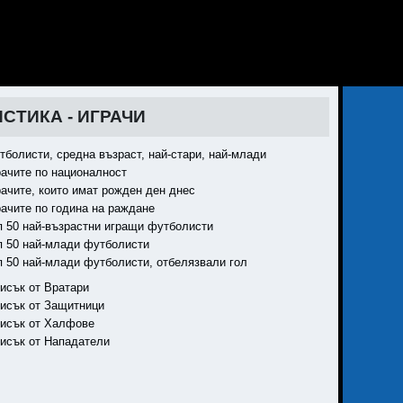
СТИКА - ИГРАЧИ
тболисти, средна възраст, най-стари, най-млади
рачите по националност
рачите, които имат рожден ден днес
рачите по година на раждане
п 50 най-възрастни игращи футболисти
п 50 най-млади футболисти
п 50 най-млади футболисти, отбелязвали гол
исък от Вратари
исък от Защитници
исък от Халфове
исък от Нападатели