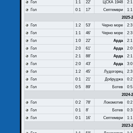
Гол
1:1
22'
ЦСКА 1948
2:1
Гол
0:1
17'
Септември
1:1
2025-
Гол
1:2
53'
Черно море
2:3
Гол
1:1
46'
Черно море
2:3
Гол
1:0
22'
Арда
2:1
Гол
2:0
61'
Арда
2:0
Гол
2:1
88'
Арда
2:1
Гол
2:0
43'
Арда
3:0
Гол
1:2
45'
Лудогорец
2:3
Гол
0:1
21'
Добруджа
0:2
Гол
0:5
89'
Ботев
0:5
2024-
Гол
0:2
78'
Локомотив
0:2
Гол
0:1
8'
Ботев
0:3
Гол
0:1
16'
Септември
1:1
2023-