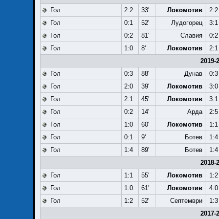
Гол
2:2
33'
Локомотив
2:2
Гол
0:1
52'
Лудогорец
3:1
Гол
0:2
81'
Славия
0:2
Гол
1:0
8'
Локомотив
2:1
2019-
Гол
0:3
88'
Дунав
0:3
Гол
2:0
39'
Локомотив
3:0
Гол
2:1
45'
Локомотив
3:1
Гол
0:2
14'
Арда
2:5
Гол
1:0
60'
Локомотив
1:1
Гол
0:1
9'
Ботев
1:4
Гол
1:4
89'
Ботев
1:4
2018-
Гол
1:1
55'
Локомотив
1:2
Гол
1:0
61'
Локомотив
4:0
Гол
1:2
52'
Септември
1:3
2017-