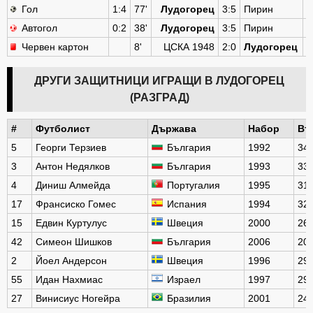
Гол
1:4
77'
Лудогорец
3:5
Пирин
1
Автогол
0:2
38'
Лудогорец
3:5
Пирин
1
Червен картон
8'
ЦСКА 1948
2:0
Лудогорец
1
ДРУГИ ЗАЩИТНИЦИ ИГРАЩИ В ЛУДОГОРЕЦ
(РАЗГРАД)
#
Футболист
Държава
Набор
Въ
5
Георги Терзиев
България
1992
34
3
Антон Недялков
България
1993
33
4
Диниш Алмейда
Португалия
1995
31
17
Франсиско Гомес
Испания
1994
32
15
Едвин Куртулус
Швеция
2000
26
42
Симеон Шишков
България
2006
20
2
Йоел Андерсон
Швеция
1996
29
55
Идан Нахмиас
Израел
1997
29
27
Винисиус Ногейра
Бразилия
2001
24