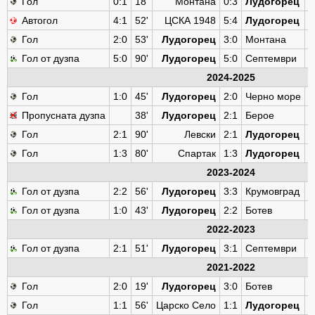
Гол
0:1
18'
Монтана
0:3
Лудогорец
2
Автогол
4:1
52'
ЦСКА 1948
5:4
Лудогорец
1
Гол
2:0
53'
Лудогорец
3:0
Монтана
1
Гол от дузпа
5:0
90'
Лудогорец
5:0
Септември
1
2024-2025
Гол
1:0
45'
Лудогорец
2:0
Черно море
3
Пропусната дузпа
38'
Лудогорец
2:1
Берое
2
Гол
2:1
90'
Левски
2:1
Лудогорец
2
Гол
1:3
80'
Спартак
1:3
Лудогорец
1
2023-2024
Гол от дузпа
2:2
56'
Лудогорец
3:3
Крумовград
3
Гол от дузпа
1:0
43'
Лудогорец
2:2
Ботев
9
2022-2023
Гол от дузпа
2:1
51'
Лудогорец
3:1
Септември
1
2021-2022
Гол
2:0
19'
Лудогорец
3:0
Ботев
2
Гол
1:1
56'
Царско Село
1:1
Лудогорец
2