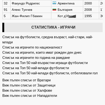
32
Факундо Родригес
Аржентина
2000
26
91
Алекс Тунчев
България
2008
17
5
Жан-Филип Гбамин
Кот д'Ивоар
1995
30
СТАТИСТИКА - ИГРАЧИ
Списък на футболисти, средна възраст, най-стари, най-
млади
Списък на играчите по националност
Списък на играчите, които имат рожден ден днес
Списък на играчите по година на раждане
Списък на Топ 50 най-възрастни игращи футболисти
Списък на Топ 50 най-млади футболисти
Списък на Топ 50 най-млади футболисти, отбелязвали гол
Виж пълен списък от Вратари
Виж пълен списък от Защитници
Виж пълен списък от Халфове
Виж пълен списък от Нападатели