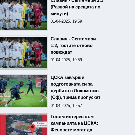
Славия - Септември 2:3
(Развой на срещата по
минути)
01-04-2025, 19:59
Славия - Септември
1:2, гостите отново
повеждат
01-04-2025, 19:59
ЦСКА завърши
подготовката си за
дербито с Локомотив
(Сф), трима пропускат
двубоя
01-04-2025, 19:57
Голям интерес към
кампанията на ЦСКА:
Феновете могат да