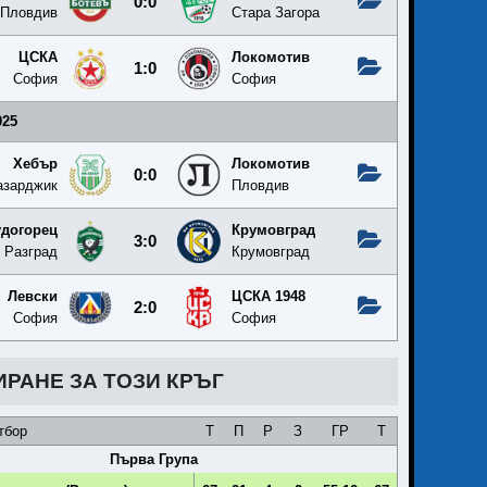
0:0
Пловдив
Стара Загора
ЦСКА
Локомотив
1:0
София
София
025
Хебър
Локомотив
0:0
азарджик
Пловдив
удогорец
Крумовград
3:0
Разград
Крумовград
Левски
ЦСКА 1948
2:0
София
София
ИРАНЕ ЗА ТОЗИ КРЪГ
тбор
Т
П
Р
З
ГР
Т
Първа Група