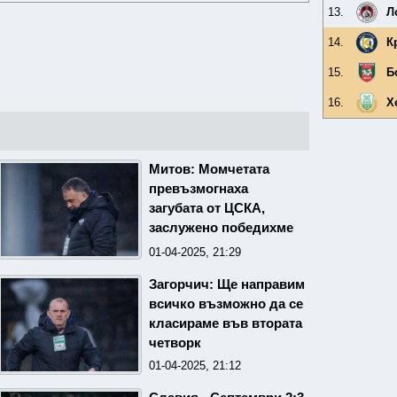
13.
Л
14.
К
15.
Б
16.
Х
Митов: Момчетата
превъзмогнаха
загубата от ЦСКА,
заслужено победихме
Славия
01-04-2025, 21:29
Загорчич: Ще направим
всичко възможно да се
класираме във втората
четворк
01-04-2025, 21:12