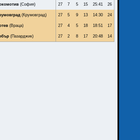
окомотив
(София)
27
7
5
15
25:41
26
румовград
(Крумовград)
27
5
9
13
14:30
24
отев
(Враца)
27
4
5
18
18:51
17
ебър
(Пазарджик)
27
2
8
17
20:48
14