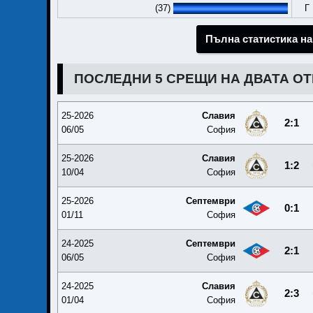
(37)
Г
Пълна статистика на
ПОСЛЕДНИ 5 СРЕЩИ НА ДВАТА О
25-2026
Славия
2:1
06/05
София
25-2026
Славия
1:2
10/04
София
25-2026
Септември
0:1
01/11
София
24-2025
Септември
2:1
06/05
София
24-2025
Славия
2:3
01/04
София