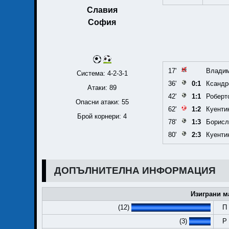
Славия
София
17'
Владим
Система: 4-2-3-1
36'
0:1
Ксандр
Атаки: 89
42'
1:1
Роберт
Опасни атаки: 55
62'
1:2
Куенти
Брой корнери: 4
78'
1:3
Борисл
80'
2:3
Куенти
ДОПЪЛНИТЕЛНА ИНФОРМАЦИЯ
Изиграни м
(12)
П
(3)
Р