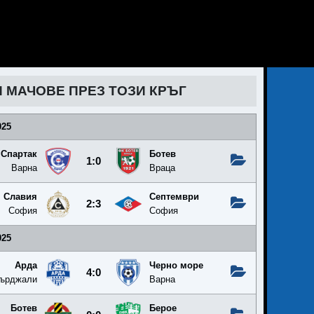
И МАЧОВЕ ПРЕЗ ТОЗИ КРЪГ
025
Спартак
Ботев
1:0
Варна
Враца
Славия
Септември
2:3
София
София
025
Арда
Черно море
4:0
ърджали
Варна
Ботев
Берое