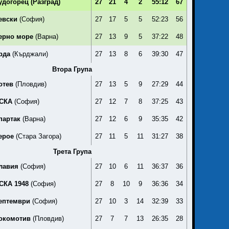
удогорец
(Разград)
27
21
4
2
55:12
67
евски
(София)
27
17
5
5
52:23
56
ерно море
(Варна)
27
13
9
5
37:22
48
рда
(Кърджали)
27
13
8
6
39:30
47
Втора Група
отев
(Пловдив)
27
13
5
9
27:29
44
СКА
(София)
27
12
7
8
37:25
43
партак
(Варна)
27
12
6
9
35:35
42
ерое
(Стара Загора)
27
11
5
11
31:27
38
Трета Група
лавия
(София)
27
10
6
11
36:37
36
СКА 1948
(София)
27
8
10
9
36:36
34
ептември
(София)
27
10
3
14
32:39
33
окомотив
(Пловдив)
27
7
7
13
26:35
28