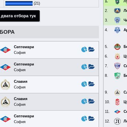
1.
Л
(21)
2.
Л
 двата отбора тук
3.
Ч
4.
А
ТБОРА
5.
Б
Септември
София
6.
Ц
Септември
7.
С
София
8.
Б
Славия
София
9.
С
Славия
10.
Ц
София
11.
С
Септември
12.
Л
София