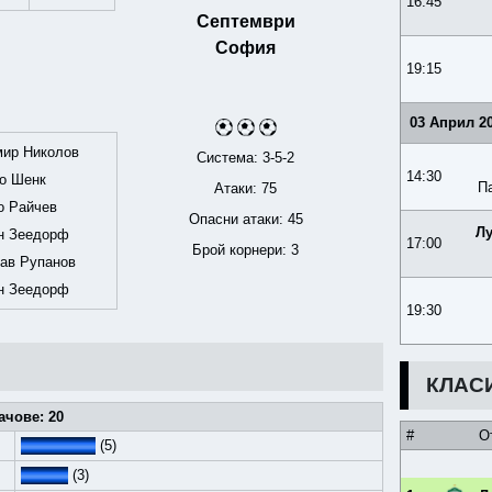
16:45
Септември
София
19:15
03 Април 2
ир Николов
Система: 3-5-2
14:30
о Шенк
П
Атаки: 75
о Райчев
Опасни атаки: 45
Л
н Зеедорф
17:00
Брой корнери: 3
ав Рупанов
н Зеедорф
19:30
КЛАС
ачове: 20
#
О
(5)
(3)