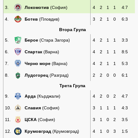
3.
Локомотив
(София)
4
2
1
1
4:7
7
4.
Ботев
(Пловдив)
3
2
1
0
6:3
7
Втора Група
5.
Берое
(Стара Загора)
4
2
1
1
3:3
7
6.
Спартак
(Варна)
4
2
1
1
8:5
7
7.
Черно море
(Варна)
4
2
1
1
5:3
7
8.
Лудогорец
(Разград)
2
2
0
0
6:1
6
Трета Група
9.
Арда
(Кърджали)
4
2
0
2
4:7
6
10.
Славия
(София)
3
1
1
1
4:3
4
11.
ЦСКА
(София)
3
1
0
2
3:5
3
12.
Крумовград
(Крумовград)
4
1
0
3
1:5
3