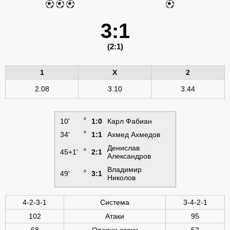
3:1
(2:1)
1
X
2
2.08
3.10
3.44
10'
1:0
Карл Фабиан
34'
1:1
Ахмед Ахмедов
Денислав
45+1'
2:1
Александров
Владимир
49'
3:1
Николов
4-2-3-1
Система
3-4-2-1
102
Атаки
95