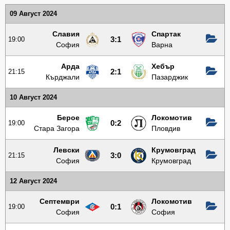
09 Август 2024
Славия
Спартак
19:00
3:1
София
Варна
Арда
Хебър
21:15
2:1
Кърджали
Пазарджик
10 Август 2024
Берое
Локомотив
19:00
0:2
Стара Загора
Пловдив
Левски
Крумовград
21:15
3:0
София
Крумовград
12 Август 2024
Септември
Локомотив
19:00
0:1
София
София