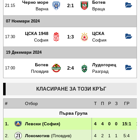
Черно море
Ботев
21:15
2:1
Варна
Враца
07 Ноември 2024
ЦСКА 1948
ЦСКА
17:30
1:3
София
София
19 Декември 2024
Ботев
Лудогорец
17:00
2:4
Пловдив
Разград
КЛАСИРАНЕ ЗА ТОЗИ КРЪГ
#
Отбор
Т
П
Р
З
ГР
Т
Първа Група
1.
Левски
(София)
4
4
0
0
15:1
1
2.
Локомотив
(Пловдив)
4
2
1
1
5:4
7