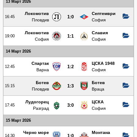
13 Март 2026
Локомотив
Септември
16:45
1:0
Пловдив
София
Локомотив
Славия
19:00
1:1
София
София
14 Март 2026
Спартак
ЦСКА 1948
12:45
1:2
Варна
София
Ботев
Ботев
15:15
1:3
Пловдив
Враца
Лудогорец
ЦСКА
17:45
3:0
Разград
София
15 Март 2026
Черно море
Монтана
14:30
1:0