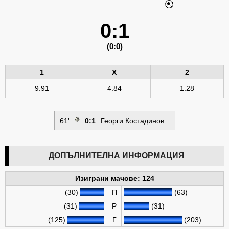
0:1
(0:0)
1
X
2
9.91
4.84
1.28
61'
0:1
Георги Костадинов
ДОПЪЛНИТЕЛНА ИНФОРМАЦИЯ
Изиграни мачове: 124
(30)
П
(63)
(31)
Р
(31)
(125)
Г
(203)