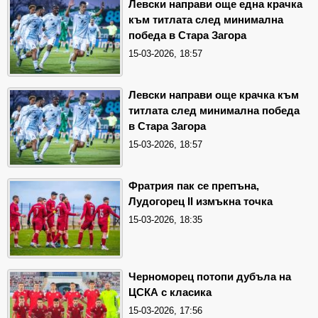
Левски направи още една крачка
към титлата след минимална
победа в Стара Загора
15-03-2026, 18:57
Левски направи още крачка към
титлата след минимална победа
в Стара Загора
15-03-2026, 18:57
Фратрия пак се препъна,
Лудогорец II измъкна точка
15-03-2026, 18:35
Черноморец потопи дубъла на
ЦСКА с класика
15-03-2026, 17:56