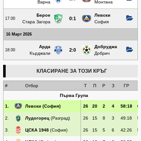
Варна
Монтана
Берое
Левски
17:00
0:1
Стара Загора
София
16 Март 2026
Арда
Добруджа
18:00
2:0
Кърджали
Добрич
КЛАСИРАНЕ ЗА ТОЗИ КРЪГ
#
Отбор
Т
П
Р
З
ГР
Т
Първа Група
1.
Левски
(София)
26
20
2
4
58:18
6
2.
Лудогорец
(Разград)
26
15
8
3
49:18
5
3.
ЦСКА 1948
(София)
26
15
5
6
42:26
5