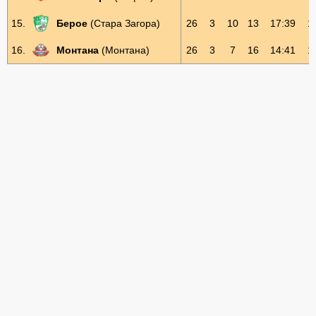
15.
Берое
(Стара Загора)
26
3
10
13
17:39
1
16.
Монтана
(Монтана)
26
3
7
16
14:41
1