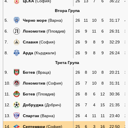
4.
ЦСКА
(София)
26
13
7
6
36:22
4
Втора Група
5.
Черно море
(Варна)
26
11
10
5
31:17
4
6.
Локомотив
(Пловдив)
26
9
11
6
26:31
3
7.
Славия
(София)
26
9
8
9
32:29
3
8.
Арда
(Кърджали)
26
9
8
9
26:24
3
Трета Група
9.
Ботев
(Враца)
26
8
10
8
20:21
3
10.
Локомотив
(София)
25
7
10
8
31:31
3
11.
Ботев
(Пловдив)
26
8
6
12
30:36
3
12.
Добруджа
(Добрич)
26
7
4
15
21:35
2
13.
Спартак
(Варна)
26
4
11
11
23:40
2
14.
Септември
(София)
25
6
3
16
22:50
2