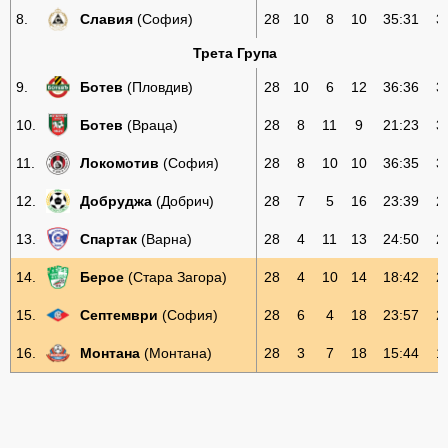
8.
Славия
(София)
28
10
8
10
35:31
3
Трета Група
9.
Ботев
(Пловдив)
28
10
6
12
36:36
3
10.
Ботев
(Враца)
28
8
11
9
21:23
3
11.
Локомотив
(София)
28
8
10
10
36:35
3
12.
Добруджа
(Добрич)
28
7
5
16
23:39
2
13.
Спартак
(Варна)
28
4
11
13
24:50
2
14.
Берое
(Стара Загора)
28
4
10
14
18:42
2
15.
Септември
(София)
28
6
4
18
23:57
2
16.
Монтана
(Монтана)
28
3
7
18
15:44
1