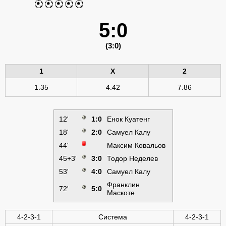
5:0
(3:0)
1
X
2
1.35
4.42
7.86
12'
1:0
Енок Куатенг
18'
2:0
Самуел Калу
44'
Максим Ковальов
45+3'
3:0
Тодор Неделев
53'
4:0
Самуел Калу
Франклин
72'
5:0
Маскоте
4-2-3-1
Система
4-2-3-1