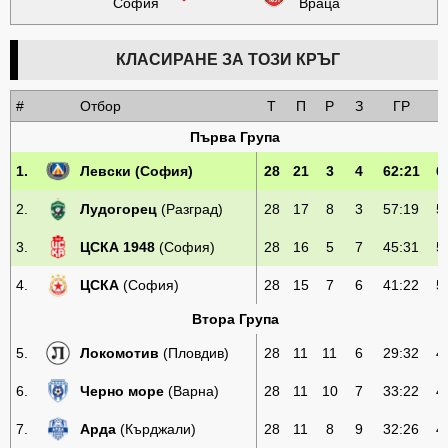
София
Враца
КЛАСИРАНЕ ЗА ТОЗИ КРЪГ
#
Отбор
Т
П
Р
З
ГР
Т
Първа Група
1.
Левски
(София)
28
21
3
4
62:21
6
2.
Лудогорец
(Разград)
28
17
8
3
57:19
5
3.
ЦСКА 1948
(София)
28
16
5
7
45:31
5
4.
ЦСКА
(София)
28
15
7
6
41:22
5
Втора Група
5.
Локомотив
(Пловдив)
28
11
11
6
29:32
4
6.
Черно море
(Варна)
28
11
10
7
33:22
4
7.
Арда
(Кърджали)
28
11
8
9
32:26
4