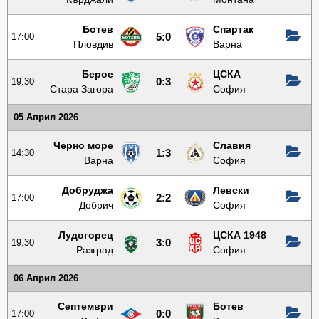
Ботев
Спартак
17:00
5:0
Пловдив
Варна
Берое
ЦСКА
19:30
0:3
Стара Загора
София
05 Април 2026
Черно море
Славия
14:30
1:3
Варна
София
Добруджа
Левски
17:00
2:2
Добрич
София
Лудогорец
ЦСКА 1948
19:30
3:0
Разград
София
06 Април 2026
Септември
Ботев
17:00
0:0