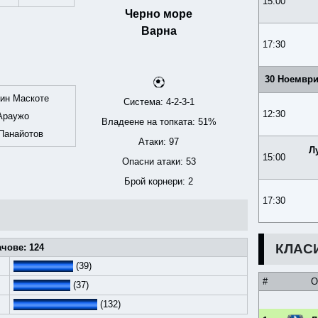
15:00
Черно море
Варна
17:30
30 Ноември
ин Маскоте
Система: 4-2-3-1
12:30
Араужо
Владеене на топката: 51%
Панайотов
Атаки: 97
Л
15:00
Опасни атаки: 53
Брой корнери: 2
17:30
КЛАС
чове: 124
(39)
#
О
(37)
(132)