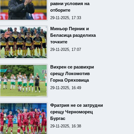
равни условия на
отборите
29-11-2025, 17:33
Миньор Перник и
Беласица разделиха
точките
29-11-2025, 17:07
Вихрен се развихри
срещу Локомотив
Горна Оряховица
29-11-2025, 16:49
Фратрия не се затрудни
срещу Черноморец
Бургас
29-11-2025, 16:38