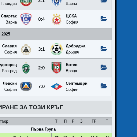
2:1
Пловдив
Варна
Спартак
ЦСКА
0:4
Варна
София
 2025
Славия
Добруджа
3:1
София
Добрич
удогорец
Ботев
2:0
Разград
Враца
Левски
Септември
7:0
София
София
ИРАНЕ ЗА ТОЗИ КРЪГ
тбор
Т
П
Р
З
ГР
Т
Първа Група