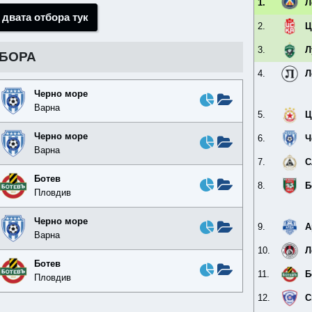
1.
Л
 двата отбора тук
2.
Ц
3.
Л
ТБОРА
4.
Л
Черно море
Варна
5.
Ц
Черно море
6.
Ч
Варна
7.
С
Ботев
8.
Б
Пловдив
Черно море
9.
А
Варна
10.
Л
Ботев
11.
Б
Пловдив
12.
С