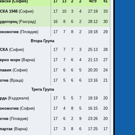
евски
(София)
17
13
2
2
40:9
41
СКА 1948
(София)
17
10
3
4
27:19
33
удогорец
(Разград)
16
8
6
2
28:12
30
окомотив
(Пловдив)
17
7
8
2
19:18
29
Втора Група
СКА
(София)
17
7
7
3
25:13
28
ерно море
(Варна)
17
7
6
4
21:13
27
лавия
(София)
17
6
6
5
20:20
24
отев
(Враца)
17
5
6
6
13:16
21
Трета Група
рда
(Кърджали)
17
5
5
7
18:19
20
окомотив
(София)
17
4
8
5
16:15
20
отев
(Пловдив)
17
6
2
9
23:26
20
партак
(Варна)
17
3
8
6
17:25
17