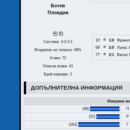
Ботев
Пловдив
10'
1:0
Франкл
Система: 4-2-3-1
69'
2:0
Лукас 
Владеене на топката: 49%
77'
2:1
Васил 
Атаки: 72
Опасни атаки: 41
Брой корнери: 2
ДОПЪЛНИТЕЛНА ИНФОРМАЦИЯ
Изиграни ма
(48)
П
(37)
Р
(161)
Г