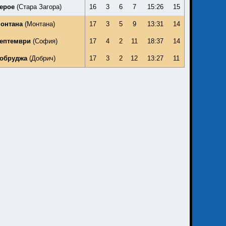
ерое
(Стара Загора)
16
3
6
7
15:26
15
онтана
(Монтана)
17
3
5
9
13:31
14
ептември
(София)
17
4
2
11
18:37
14
обруджа
(Добрич)
17
3
2
12
13:27
11