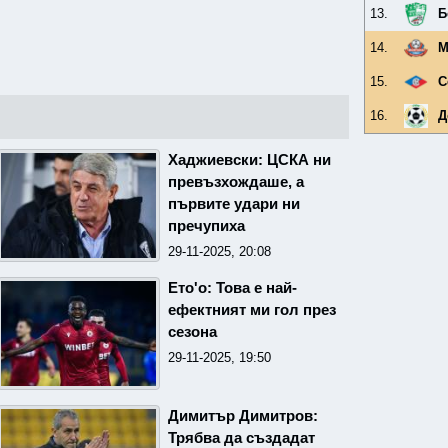
13.
Б
14.
М
15.
С
16.
Д
Хаджиевски: ЦСКА ни
превъзхождаше, а
първите удари ни
пречупиха
29-11-2025, 20:08
Ето'о: Това е най-
ефектният ми гол през
сезона
29-11-2025, 19:50
Димитър Димитров:
Трябва да създадат