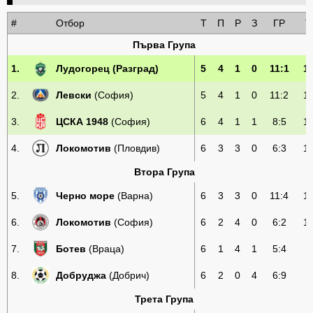
#
Отбор
Т
П
Р
З
ГР
Т
Първа Група
1.
Лудогорец
(Разград)
5
4
1
0
11:1
1
2.
Левски
(София)
5
4
1
0
11:2
1
3.
ЦСКА 1948
(София)
6
4
1
1
8:5
1
4.
Локомотив
(Пловдив)
6
3
3
0
6:3
1
Втора Група
5.
Черно море
(Варна)
6
3
3
0
11:4
1
6.
Локомотив
(София)
6
2
4
0
6:2
1
7.
Ботев
(Враца)
6
1
4
1
5:4
7
8.
Добруджа
(Добрич)
6
2
0
4
6:9
6
Трета Група