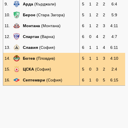
9.
Арда
(Кърджали)
5
1
2
2
6:4
5
10.
Берое
(Стара Загора)
5
1
2
2
5:9
5
11.
Монтана
(Монтана)
6
1
2
3
4:11
5
12.
Спартак
(Варна)
6
0
4
2
4:7
4
13.
Славия
(София)
6
1
1
4
6:11
4
14.
Ботев
(Пловдив)
5
1
1
3
4:10
4
15.
ЦСКА
(София)
5
0
3
2
2:4
3
16.
Септември
(София)
6
1
0
5
6:15
3