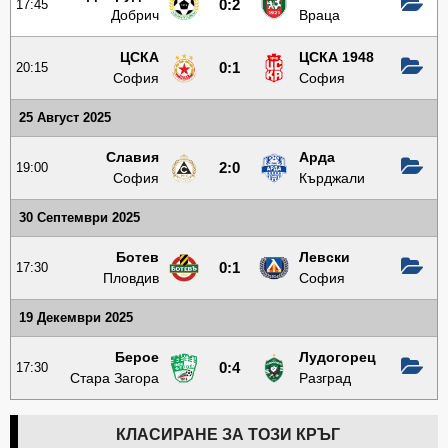
17:45
0:2
Добрич
Враца
ЦСКА
ЦСКА 1948
20:15
0:1
София
София
25 Август 2025
Славия
Арда
19:00
2:0
София
Кърджали
30 Септември 2025
Ботев
Левски
17:30
0:1
Пловдив
София
19 Декември 2025
Берое
Лудогорец
17:30
0:4
Стара Загора
Разград
КЛАСИРАНЕ ЗА ТОЗИ КРЪГ