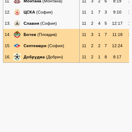
11.
Монтана
(Монтана)
11
3
2
6
8:19
1
12.
ЦСКА
(София)
11
1
7
3
9:10
1
13.
Славия
(София)
11
2
4
5
12:17
1
14.
Ботев
(Пловдив)
11
3
1
7
11:18
1
15.
Септември
(София)
11
2
2
7
12:24
8
16.
Добруджа
(Добрич)
11
2
1
8
8:17
7