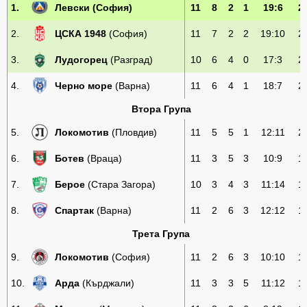
1.
Левски
(София)
11
8
2
1
19:6
2
2.
ЦСКА 1948
(София)
11
7
2
2
19:10
2
3.
Лудогорец
(Разград)
10
6
4
0
17:3
2
4.
Черно море
(Варна)
11
6
4
1
18:7
2
Втора Група
5.
Локомотив
(Пловдив)
11
5
5
1
12:11
2
6.
Ботев
(Враца)
11
3
5
3
10:9
1
7.
Берое
(Стара Загора)
10
3
4
3
11:14
1
8.
Спартак
(Варна)
11
2
6
3
12:12
1
Трета Група
9.
Локомотив
(София)
11
2
6
3
10:10
1
10.
Арда
(Кърджали)
11
3
3
5
11:12
1