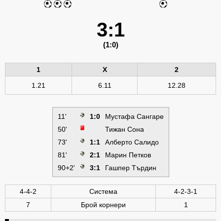
3:1
(1:0)
1
X
2
1.21
6.11
12.28
11'
1:0
Мустафа Сангаре
50'
Тижан Сона
73'
1:1
Алберто Салидо
81'
2:1
Марин Петков
90+2'
3:1
Гашпер Търдин
4-4-2
Система
4-2-3-1
7
Брой корнери
1