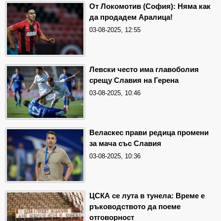
От Локомотив (София): Няма как
да продадем Аралица!
03-08-2025, 12:55
Левски често има главоболия
срещу Славия на Герена
03-08-2025, 10:46
Веласкес прави редица промени
за мача със Славия
03-08-2025, 10:36
ЦСКА се лута в тунела: Време е
ръководството да поеме
отговорност