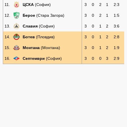
11.
ЦСКА
(София)
3
0
2
1
2:3
12.
Берое
(Стара Загора)
3
0
2
1
1:5
13.
Славия
(София)
3
0
1
2
3:6
14.
Ботев
(Пловдив)
3
0
1
2
2:8
15.
Монтана
(Монтана)
3
0
1
2
1:9
16.
Септември
(София)
3
0
0
3
2:9