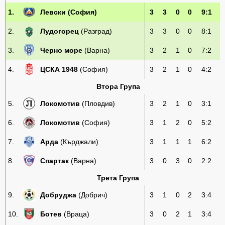
1.
Левски
(София)
3
3
0
0
9:1
2.
Лудогорец
(Разград)
3
3
0
0
8:1
3.
Черно море
(Варна)
3
2
1
0
7:2
4.
ЦСКА 1948
(София)
3
2
1
0
4:2
Втора Група
5.
Локомотив
(Пловдив)
3
2
1
0
3:1
6.
Локомотив
(София)
3
1
2
0
5:2
7.
Арда
(Кърджали)
3
1
1
1
6:2
8.
Спартак
(Варна)
3
0
3
0
2:2
Трета Група
9.
Добруджа
(Добрич)
3
1
0
2
3:4
10.
Ботев
(Враца)
3
0
2
1
3:4