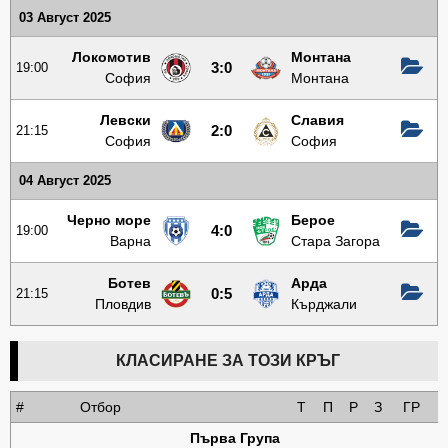
03 Август 2025
Локомотив
Монтана
19:00
3:0
София
Монтана
Левски
Славия
21:15
2:0
София
София
04 Август 2025
Черно море
Берое
19:00
4:0
Варна
Стара Загора
Ботев
Арда
21:15
0:5
Пловдив
Кърджали
КЛАСИРАНЕ ЗА ТОЗИ КРЪГ
#
Отбор
Т
П
Р
З
ГР
Първа Група