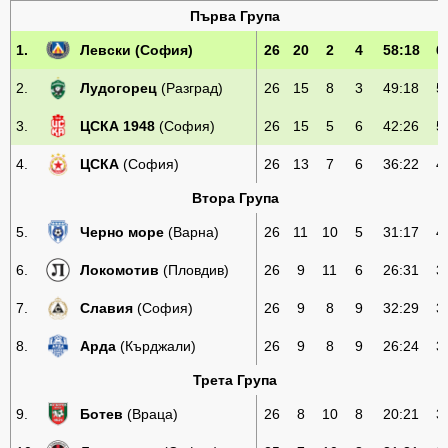
Първа Група
1.
Левски
(София)
26
20
2
4
58:18
6
2.
Лудогорец
(Разград)
26
15
8
3
49:18
5
3.
ЦСКА 1948
(София)
26
15
5
6
42:26
5
4.
ЦСКА
(София)
26
13
7
6
36:22
4
Втора Група
5.
Черно море
(Варна)
26
11
10
5
31:17
4
6.
Локомотив
(Пловдив)
26
9
11
6
26:31
3
7.
Славия
(София)
26
9
8
9
32:29
3
8.
Арда
(Кърджали)
26
9
8
9
26:24
3
Трета Група
9.
Ботев
(Враца)
26
8
10
8
20:21
3