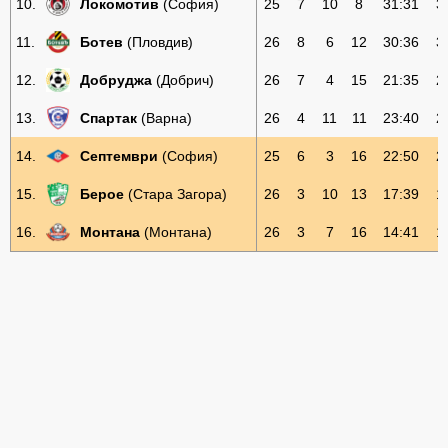
10.
Локомотив
(София)
25
7
10
8
31:31
3
11.
Ботев
(Пловдив)
26
8
6
12
30:36
3
12.
Добруджа
(Добрич)
26
7
4
15
21:35
2
13.
Спартак
(Варна)
26
4
11
11
23:40
2
14.
Септември
(София)
25
6
3
16
22:50
2
15.
Берое
(Стара Загора)
26
3
10
13
17:39
1
16.
Монтана
(Монтана)
26
3
7
16
14:41
1