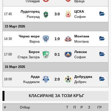
Пловдив
Враца
Лудогорец
ЦСКА
17:45
3:0
Разград
София
15 Март 2026
Черно море
Монтана
14:30
1:0
Варна
Монтана
Берое
Левски
17:00
0:1
Стара Загора
София
16 Март 2026
Арда
Добруджа
18:00
2:0
Кърджали
Добрич
КЛАСИРАНЕ ЗА ТОЗИ КРЪГ
#
Отбор
Т
П
Р
З
ГР
Т