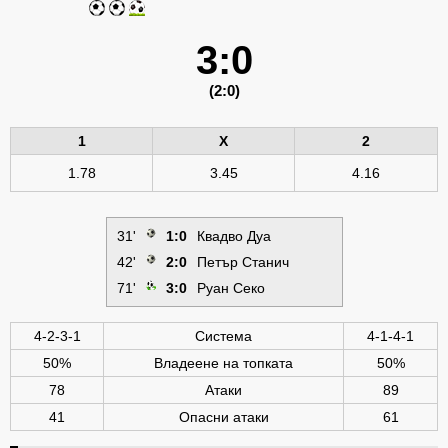
3:0
(2:0)
1
X
2
1.78
3.45
4.16
31'
1:0
Квадво Дуа
42'
2:0
Петър Станич
71'
3:0
Руан Секо
4-2-3-1
Система
4-1-4-1
50%
Владеене на топката
50%
78
Атаки
89
41
Опасни атаки
61