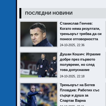
ПОСЛЕДНИ НОВИНИ
Станислав Генчев:
Когато няма резултати,
треньорът трябва да си
понесе отговорността
24-10-2025, 22:36
Душан Кошич: Играхме
добре през първото
полувреме, но след
това допуснахме
наивни грешки
24-10-2025, 22:18
Треньорът на Ботев
Пловдив: Работих със
сърце и душа за
Спартак Варна