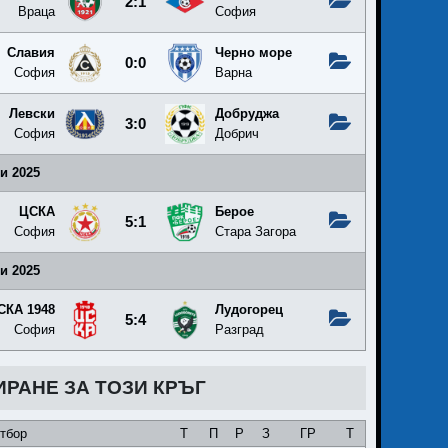
2:1
Враца
София
Славия
Черно море
0:0
София
Варна
Левски
Добруджа
3:0
София
Добрич
и 2025
ЦСКА
Берое
5:1
София
Стара Загора
и 2025
СКА 1948
Лудогорец
5:4
София
Разград
ИРАНЕ ЗА ТОЗИ КРЪГ
тбор
Т
П
Р
З
ГР
Т