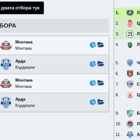
 двата отбора тук
1.
Л
2.
Ц
ТБОРА
3.
Л
Монтана
4.
Л
Монтана
Арда
5.
Ч
Кърджали
6.
Б
Монтана
7.
С
Монтана
8.
Ц
Арда
Кърджали
9.
Б
10.
Л
11.
А