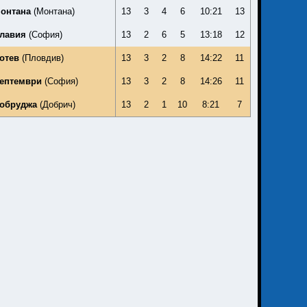
онтана
(Монтана)
13
3
4
6
10:21
13
лавия
(София)
13
2
6
5
13:18
12
отев
(Пловдив)
13
3
2
8
14:22
11
ептември
(София)
13
3
2
8
14:26
11
обруджа
(Добрич)
13
2
1
10
8:21
7