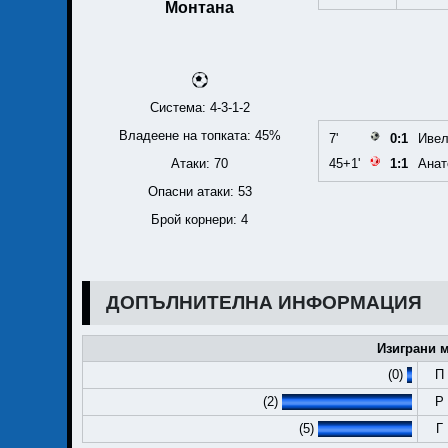
Монтана
Система: 4-3-1-2
Владеене на топката: 45%
7'
0:1
Ивел
Атаки: 70
45+1'
1:1
Анат
Опасни атаки: 53
Брой корнери: 4
ДОПЪЛНИТЕЛНА ИНФОРМАЦИЯ
Изиграни м
(0)
П
(2)
Р
(5)
Г