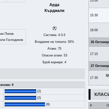
13:00
Арда
Кърджали
15:30
18:00
ин Попов
Система: 4-3-3
оли Господинов
Владеене на топката: 55%
26 Октомвр
Атаки: 75
17:15
Опасни атаки: 53
Брой корнери: 4
27 Октомвр
Ц
17:30
ачове: 4
(2)
КЛАС
(2)
(9)
#
О