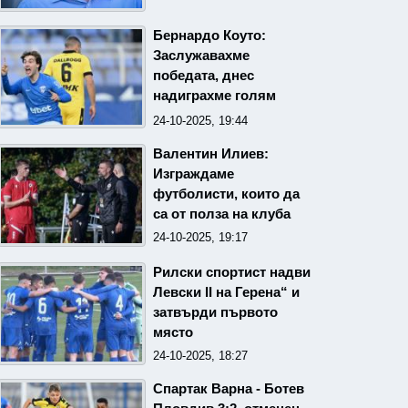
Бернардо Коуто:
Заслужавахме
победата, днес
надиграхме голям
отбор
24-10-2025, 19:44
Валентин Илиев:
Изграждаме
футболисти, които да
са от полза на клуба
24-10-2025, 19:17
Рилски спортист надви
Левски II на Герена“ и
затвърди първото
място
24-10-2025, 18:27
Спартак Варна - Ботев