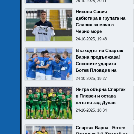
24-10-2025, 20:11
Никола Савич
дебютира в групата на
Славия за мача с
Черно море
24-10-2025, 19:48
Възходът на Спартак
Варна продължава!
Соколите удариха
Ботев Пловдив на
Коритото
24-10-2025, 19:27
Янтра обърна Спартак
в Плевен и остава
плътно зад Дунав
24-10-2025, 18:34
Спартак Варна - Ботев