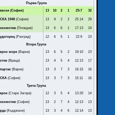
Първа Група
евски
(София)
13
10
2
1
25:7
32
СКА 1948
(София)
13
9
2
2
25:14
29
окомотив
(Пловдив)
13
6
6
1
17:13
24
удогорец
(Разград)
12
6
5
1
22:9
23
Втора Група
ерно море
(Варна)
13
6
5
2
19:10
23
отев
(Враца)
13
4
5
4
12:13
17
партак
(Варна)
13
3
7
3
16:15
16
СКА
(София)
13
3
7
3
15:11
16
Трета Група
ерое
(Стара Загора)
12
3
5
4
13:20
14
окомотив
(София)
13
2
7
4
12:13
13
рда
(Кърджали)
13
3
4
6
12:14
13