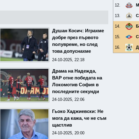
12.
М
13.
С
14.
Б
Душан Косич: Играхме
15.
С
добре през първото
полувреме, но след
16.
Д
това допуснахме
наивни грешки
24-10-2025, 22:18
Драма на Надежда,
ВАР отне победата на
Локомотив София в
последните секунди
24-10-2025, 22:06
Гьоко Хаджиевски: Не
мога да кажа, че не съм
щастлив
24-10-2025, 20:00