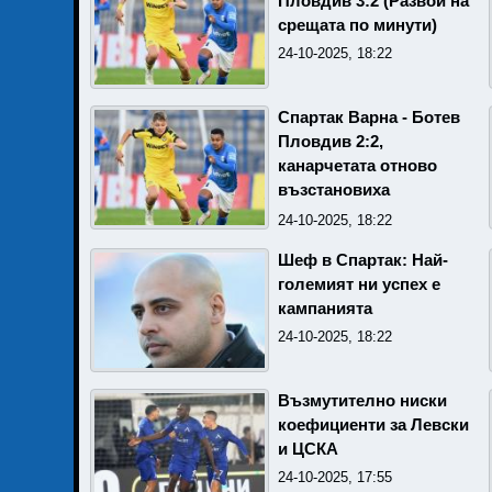
Пловдив 3:2 (Развой на
срещата по минути)
24-10-2025, 18:22
Спартак Варна - Ботев
Пловдив 2:2,
канарчетата отново
възстановиха
равенството!
24-10-2025, 18:22
Шеф в Спартак: Най-
големият ни успех е
кампанията
24-10-2025, 18:22
Възмутително ниски
коефициенти за Левски
и ЦСКА
24-10-2025, 17:55