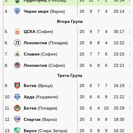
3.
Лудогорец
(Разград)
20
11
7
2
38:14
4
4.
Черно море
(Варна)
20
9
7
4
25:14
3
Втора Група
5.
ЦСКА
(София)
20
9
7
4
30:17
3
6.
Локомотив
(Пловдив)
20
8
8
4
22:22
3
7.
Славия
(София)
20
7
7
6
23:23
2
8.
Локомотив
(София)
20
6
8
6
22:21
2
Трета Група
9.
Ботев
(Враца)
20
6
7
7
16:19
2
10.
Арда
(Кърджали)
20
6
6
8
21:22
2
11.
Ботев
(Пловдив)
20
6
4
10
25:29
2
12.
Спартак
(Варна)
20
3
9
8
18:30
1
13.
Берое
(Стара Загора)
20
3
8
9
16:32
1