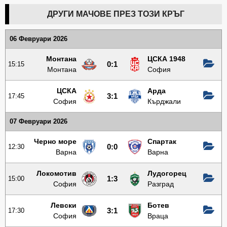
ДРУГИ МАЧОВЕ ПРЕЗ ТОЗИ КРЪГ
06 Февруари 2026
Монтана
ЦСКА 1948
15:15
0:1
Монтана
София
ЦСКА
Арда
17:45
3:1
София
Кърджали
07 Февруари 2026
Черно море
Спартак
12:30
0:0
Варна
Варна
Локомотив
Лудогорец
15:00
1:3
София
Разград
Левски
Ботев
17:30
3:1
София
Враца