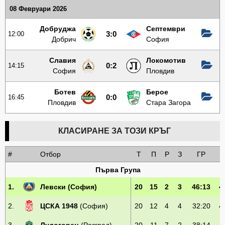
08 Февруари 2026
Добруджа
Септември
12:00
3:0
Добрич
София
Славия
Локомотив
14:15
0:2
София
Пловдив
Ботев
Берое
16:45
0:0
Пловдив
Стара Загора
КЛАСИРАНЕ ЗА ТОЗИ КРЪГ
#
Отбор
Т
П
Р
З
ГР
Т
Първа Група
1.
Левски
(София)
20
15
2
3
46:13
4
2.
ЦСКА 1948
(София)
20
12
4
4
32:20
4