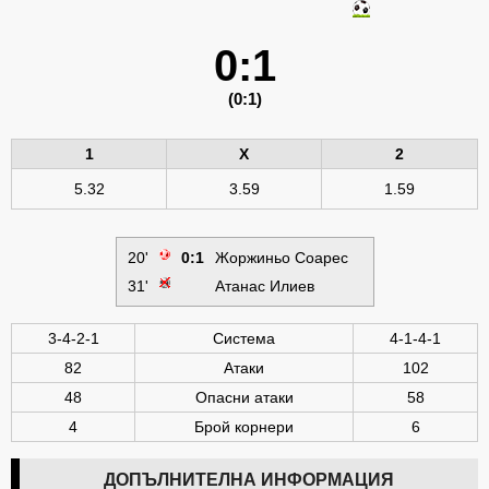
0:1
(0:1)
1
X
2
5.32
3.59
1.59
20'
0:1
Жоржиньо Соарес
31'
Атанас Илиев
3-4-2-1
Система
4-1-4-1
82
Атаки
102
48
Опасни атаки
58
4
Брой корнери
6
ДОПЪЛНИТЕЛНА ИНФОРМАЦИЯ