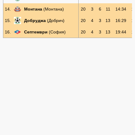
14.
Монтана
(Монтана)
20
3
6
11
14:34
1
15.
Добруджа
(Добрич)
20
4
3
13
16:29
1
16.
Септември
(София)
20
4
3
13
19:44
1