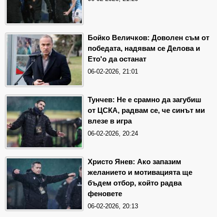
Бойко Величков: Доволен съм от
победата, надявам се Делова и
Ето'о да останат
06-02-2026, 21:01
Тунчев: Не е срамно да загубиш
от ЦСКА, радвам се, че синът ми
влезе в игра
06-02-2026, 20:24
Христо Янев: Ако запазим
желанието и мотивацията ще
бъдем отбор, който радва
феновете
06-02-2026, 20:13