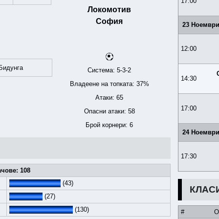
17:00
Локомотив
София
23 Ноември
12:00
Бидунга
Система: 5-3-2
14:30
Владеене на топката: 37%
Атаки: 65
17:00
Опасни атаки: 58
Брой корнери: 6
24 Ноември
17:30
чове: 108
(43)
КЛАС
(27)
(130)
#
О