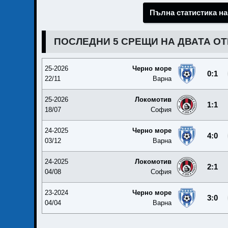
Пълна статистика на
ПОСЛЕДНИ 5 СРЕЩИ НА ДВАТА О
25-2026
Черно море
0:1
22/11
Варна
25-2026
Локомотив
1:1
18/07
София
24-2025
Черно море
4:0
03/12
Варна
24-2025
Локомотив
2:1
04/08
София
23-2024
Черно море
3:0
04/04
Варна