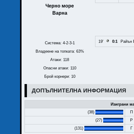
Черно море
Варна
19'
0:1
Райън 
Система: 4-2-3-1
Владеене на топката: 63%
Атаки: 118
Опасни атаки: 110
Брой корнери: 10
ДОПЪЛНИТЕЛНА ИНФОРМАЦИЯ
Изиграни ма
(38)
П
(27)
Р
(131)
Г