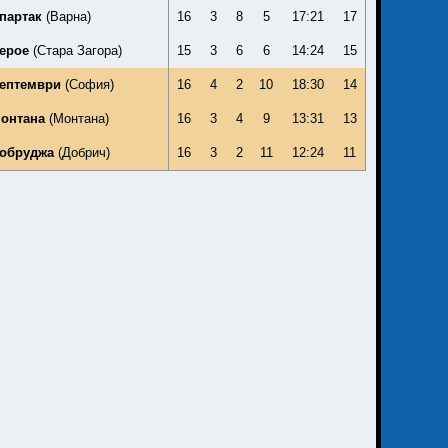
партак
(Варна)
16
3
8
5
17:21
17
ерое
(Стара Загора)
15
3
6
6
14:24
15
ептември
(София)
16
4
2
10
18:30
14
онтана
(Монтана)
16
3
4
9
13:31
13
обруджа
(Добрич)
16
3
2
11
12:24
11