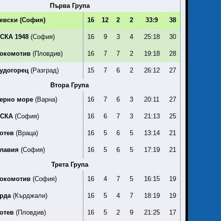
Първа Група
евски
(София)
16
12
2
2
33:9
38
СКА 1948
(София)
16
9
3
4
25:18
30
окомотив
(Пловдив)
16
7
7
2
19:18
28
удогорец
(Разград)
15
7
6
2
26:12
27
Втора Група
ерно море
(Варна)
16
7
6
3
20:11
27
СКА
(София)
16
6
7
3
21:13
25
отев
(Враца)
16
5
6
5
13:14
21
лавия
(София)
16
5
6
5
17:19
21
Трета Група
окомотив
(София)
16
4
7
5
16:15
19
рда
(Кърджали)
16
5
4
7
18:19
19
отев
(Пловдив)
16
5
2
9
21:25
17