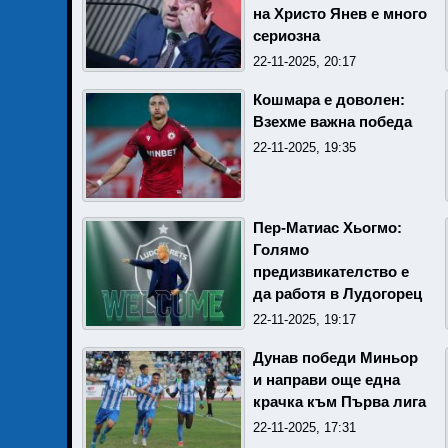
на Христо Янев е много
сериозна
22-11-2025, 20:17
Кошмара е доволен:
Взехме важна победа
22-11-2025, 19:35
Пер-Матиас Хьогмо:
Голямо
предизвикателство е
да работя в Лудогорец
22-11-2025, 19:17
Дунав победи Миньор
и направи още една
крачка към Първа лига
22-11-2025, 17:31