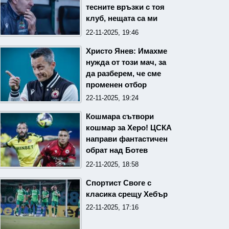
тесните връзки с тоя
клуб, нещата са ми
пределно ясни!
22-11-2025, 19:46
Христо Янев: Имахме
нужда от този мач, за
да разберем, че сме
променен отбор
22-11-2025, 19:24
Кошмара сътвори
кошмар за Херо! ЦСКА
направи фантастичен
обрат над Ботев
Пловдив и се поздрави
22-11-2025, 18:58
с нови три точки!
Спортист Своге с
класика срещу Хебър
22-11-2025, 17:16