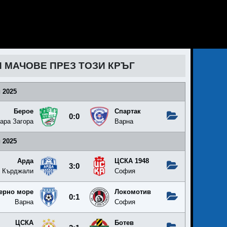
И МАЧОВЕ ПРЕЗ ТОЗИ КРЪГ
 2025
Берое
Спартак
0:0
ара Загора
Варна
 2025
Арда
ЦСКА 1948
3:0
Кърджали
София
ерно море
Локомотив
0:1
Варна
София
ЦСКА
Ботев