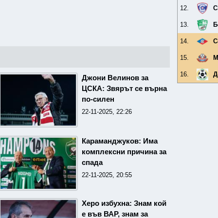
12.
С
13.
Б
14.
С
15.
М
16.
Д
Джони Велинов за
ЦСКА: Звярът се върна
по-силен
22-11-2025, 22:26
Караманджуков: Има
комплексни причина за
спада
22-11-2025, 20:55
Херо избухна: Знам кой
е във ВАР, знам за