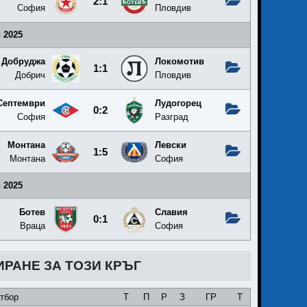
2:1
София
Пловдив
 2025
Добруджа
Локомотив
1:1
Добрич
Пловдив
Септември
Лудогорец
0:2
София
Разград
Монтана
Левски
1:5
Монтана
София
 2025
Ботев
Славия
0:1
Враца
София
ИРАНЕ ЗА ТОЗИ КРЪГ
тбор
Т
П
Р
З
ГР
Т