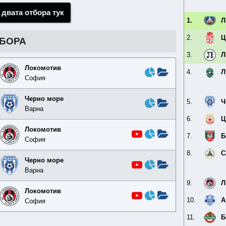
 двата отбора тук
1.
Л
2.
Ц
ТБОРА
3.
Л
Локомотив
4.
Л
София
Черно море
5.
Ч
Варна
6.
Ц
Локомотив
7.
Б
София
8.
С
Черно море
Варна
9.
Л
Локомотив
10.
А
София
11.
Б