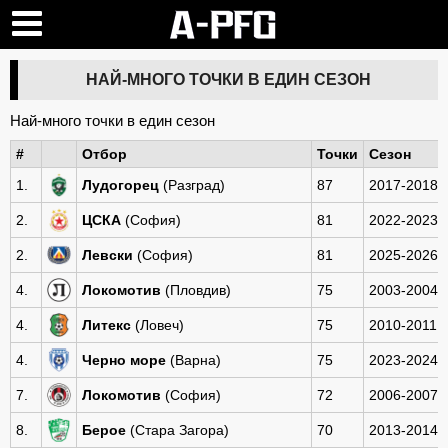
НАЙ-МНОГО ТОЧКИ В ЕДИН СЕЗОН
Най-много точки в един сезон
#
Отбор
Точки
Сезон
1.
Лудогорец
(Разград)
87
2017-2018
2.
ЦСКА
(София)
81
2022-2023
2.
Левски
(София)
81
2025-2026
4.
Локомотив
(Пловдив)
75
2003-2004
4.
Литекс
(Ловеч)
75
2010-2011
4.
Черно море
(Варна)
75
2023-2024
7.
Локомотив
(София)
72
2006-2007
8.
Берое
(Стара Загора)
70
2013-2014