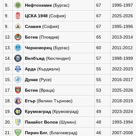
9.
Нефтохимик
(Бургас)
67
1996-1997
9.
ЦСКА 1948
(София)
67
2025-2026
9.
Славия
(София)
67
1995-1996
12.
Ботев
(Пловдив)
65
2013-2014
13.
Черноморец
(Бургас)
60
2011-2012
14.
Велбъжд
(Кюстендил)
57
1998-1999
15.
Арда
(Кърджали)
55
2022-2023
15.
Дунав
(Русе)
55
2016-2017
17.
Ботев
(Враца)
53
2025-2026
18.
Етър
(Велико Търново)
51
2018-2019
19.
Крумовград
(Крумовград)
49
2023-2024
20.
Панайот Волов
(Шумен)
48
1993-1994
21.
Пирин Блг.
(Благоевград)
46
2007-2008