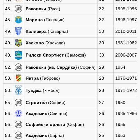
45.
Раковски
(Русе)
32
1995-1996
45.
Марица
(Пловдив)
32
1996-1997
49.
Калиакра
(Каварна)
30
2010-2011
49.
Хасково
(Хасково)
30
1981-1982
49.
Рилски Спортист
(Самоков)
30
2006-2007
52.
Раковски (кв. Сердика)
(София)
29
1954
53.
Янтра
(Габрово)
28
1970-1971
53.
Тунджа
(Ямбол)
28
1971-1972
55.
Строител
(София)
27
1950
56.
Академик
(Свищов)
26
1985-1986
56.
Софийски орлета
(София)
26
1955
58.
Академик
(Варна)
25
1953