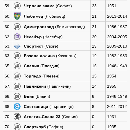
59.
Червено знаме
(София)
23
1951
60.
Любимец
(Любимец)
21
2013-2014
60.
Димитровград
(Димитровград)
21
1986-1987
62.
Несебър
(Несебър)
20
2004-2005
63.
Спортист
(Своге)
19
2009-2010
63.
Розова долина
(Казанлък)
19
1982-1983
65.
Славия
(Пловдив)
16
1948-1949
66.
Торпедо
(Плевен)
15
1954
67.
Павликени
(Павликени)
14
1955
68.
Бдин
(Видин)
8
1948-1949
68.
Светкавица
(Търговище)
8
2011-2012
70.
Атлетик-Слава 23
(София)
0
1931
70.
Спортклуб
(София)
0
1935