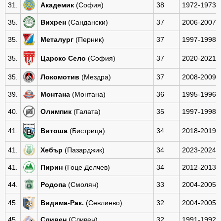
31.
Академик
(София)
38
1972-1973
35.
Вихрен
(Сандански)
37
2006-2007
35.
Металург
(Перник)
37
1997-1998
35.
Царско Село
(София)
37
2020-2021
35.
Локомотив
(Мездра)
37
2008-2009
39.
Монтана
(Монтана)
36
1995-1996
40.
Олимпик
(Галата)
35
1997-1998
41.
Витоша
(Бистрица)
34
2018-2019
41.
Хебър
(Пазарджик)
34
2023-2024
41.
Пирин
(Гоце Делчев)
34
2012-2013
44.
Родопа
(Смолян)
33
2004-2005
45.
Видима-Рак.
(Севлиево)
32
2004-2005
45.
Сливен
(Сливен)
32
1991-1992