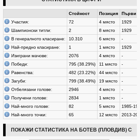
Стойност
Позиция
Първи с
Участия:
72
4 място
1929
Шампионски титли:
2
8 място
1929
В генералното класиране:
10.310
6 място
-
Най-предно класиране:
1
1 място
1929
Изиграни мачове:
2076
4 място
-
Победи:
795 (38.29%)
11 място
-
Равенства:
482 (23.22%)
44 място
-
Загуби:
799 (38.49%)
19 място
-
Отбелязани голове:
2946
4 място
-
Получени голове:
2834
1 място
-
Най-много голове:
82
5 място
1985-19
Най-много точки:
65
12 място
2013-20
ПОКАЖИ СТАТИСТИКА НА БОТЕВ (ПЛОВДИВ) С