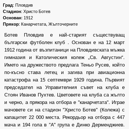
Град
:
Пловдив
Стадион
:
Христо Ботев
Основан
: 1912
Прякор
: Канарчетата, Жълточерните
Ботев Пловдив е най-старият съществуващ
български футболен клуб . Основан е на 12 март
1912 година от възпитаници на Пловдивската мъжка
гимназия и Католическия колеж „Св. Августин“.
Името на дружеството предлага Теньо Русев, който
по-късно става летец и загива при авиационна
катастрофа на 15 септември 1929 година. Първият
председател на Управителния съвет на клуба е
Стоян Иванов Пухтев. Цветовете на клуба са жълто
и черно, а прякора на отбора е "канарчетата". Играе
мачовете си на стадион "Христо Ботев" (Колежа) с
капацитет 22 000 места. Рекордьор на отбора с 447
мача и 194 гола в "А" група е Динко Дерменджиев.