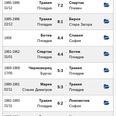
Тракия
Спартак
1985-1986
7:2
11/12
Пловдив
Плевен
Тракия
Берое
1985-1986
8:1
22/12
Пловдив
Стара Загора
Ботев
Славия
1958
4:4
Пловдив
София
Спартак
Ботев
1961-1962
4:4
31/01
Пловдив
Пловдив
Черноморец
Тракия
1968-1969
5:3
17/05
Бургас
Пловдив
Марек
Тракия
1980-1981
5:3
02/11
Станке Димитров
Пловдив
Тракия
Локомотив
1982-1983
6:2
21/11
Пловдив
София