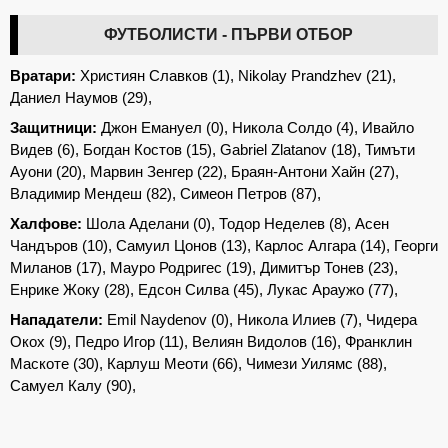
ФУТБОЛИСТИ - ПЪРВИ ОТБОР
Вратари:
Християн Славков (1)
,
Nikolay Prandzhev (21)
,
Даниел Наумов (29)
,
Защитници:
Джон Емануел (0)
,
Никола Солдо (4)
,
Ивайло
Видев (6)
,
Богдан Костов (15)
,
Gabriel Zlatanov (18)
,
Тимъти
Ауони (20)
,
Марвин Зенгер (22)
,
Браян-Антони Хайн (27)
,
Владимир Мендеш (82)
,
Симеон Петров (87)
,
Халфове:
Шола Аделани (0)
,
Тодор Неделев (8)
,
Асен
Чандъров (10)
,
Самуил Цонов (13)
,
Карлос Алгара (14)
,
Георги
Миланов (17)
,
Мауро Родригес (19)
,
Димитър Тонев (23)
,
Енрике Жоку (28)
,
Едсон Силва (45)
,
Лукас Араужо (77)
,
Нападатели:
Emil Naydenov (0)
,
Никола Илиев (7)
,
Чидера
Окох (9)
,
Педро Игор (11)
,
Велиян Видолов (16)
,
Франклин
Маскоте (30)
,
Карлуш Меоти (66)
,
Чимези Уилямс (88)
,
Самуел Калу (90)
,