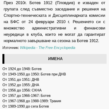
През 2010г. Ботев 1912 (Пловдив) е изваден от
групата след съвместно заседание и решения на
Спортно-техническата и Дисциплинарната комисии
на БФС от 24 февруари 2010 г. Решението си с
множество административни и финансови
неуредици в клуба, които не могат да гарантират
нормалното завършване на сезона за Ботев 1912.
Източник:
Wikipedia - The Free Encyclopedia
ИМЕНА
От
1924
до
1948
: Ботев
От
1949-1950
до
1950
: Ботев при ДНВ
От
1951
до
1951
: ДНВ
От
1952
до
1955
: ДНА
От
1956
до
1956
: СКНА
От
1957
до
1966-1967
: Ботев
От
1967-1968
до
1988-1989
: Тракия
От
1989-1990
до сега Ботев