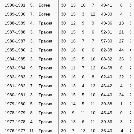
1990-1991
5.
Ботев
30
13
10
7
49-41
8
3
1989-1990
7.
Ботев
30
15
3
12
43-39
4
3
1988-1989
4.
Тракия
30
12
9
9
49-36
13
3
1987-1988
3.
Тракия
30
15
9
6
52-31
21
3
1986-1987
3.
Тракия
30
16
7
7
57-30
27
3
1985-1986
2.
Тракия
30
18
6
6
82-38
44
4
1984-1985
3.
Тракия
30
15
5
10
68-32
36
3
1983-1984
9.
Тракия
30
11
7
12
64-58
6
2
1982-1983
3.
Тракия
30
16
6
8
62-40
22
3
1981-1982
7.
Тракия
30
13
4
13
46-42
4
3
1980-1981
3.
Тракия
30
15
5
10
64-40
24
3
1979-1980
5.
Тракия
30
14
5
11
39-38
1
3
1978-1979
8.
Тракия
30
9
11
10
45-45
0
2
1977-1978
4.
Тракия
30
13
6
11
39-36
3
3
1976-1977
11.
Тракия
30
7
13
10
36-40
-4
2