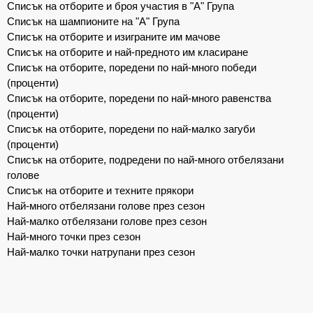
Списък на отборите и броя участия в "А" Група
Списък на шампионите на "А" Група
Списък на отборите и изиграните им мачове
Списък на отборите и най-предното им класиране
Списък на отборите, поредени по най-много победи
(проценти)
Списък на отборите, поредени по най-много равенства
(проценти)
Списък на отборите, поредени по най-малко загуби
(проценти)
Списък на отборите, подредени по най-много отбелязани
голове
Списък на отборите и техните прякори
Най-много отбелязани голове през сезон
Най-малко отбелязани голове през сезон
Най-много точки през сезон
Най-малко точки натрупани през сезон