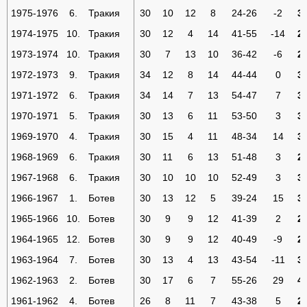
1975-1976
6.
Тракия
30
10
12
8
24-26
-2
3
1974-1975
10.
Тракия
30
12
4
14
41-55
-14
2
1973-1974
10.
Тракия
30
7
13
10
36-42
-6
2
1972-1973
9.
Тракия
34
12
8
14
44-44
0
3
1971-1972
6.
Тракия
34
14
7
13
54-47
7
3
1970-1971
5.
Тракия
30
13
6
11
53-50
3
3
1969-1970
4.
Тракия
30
15
4
11
48-34
14
3
1968-1969
6.
Тракия
30
11
6
13
51-48
3
2
1967-1968
6.
Тракия
30
10
10
10
52-49
3
3
1966-1967
1.
Ботев
30
13
12
5
39-24
15
3
1965-1966
10.
Ботев
30
9
9
12
41-39
2
2
1964-1965
12.
Ботев
30
9
9
12
40-49
-9
2
1963-1964
7.
Ботев
30
13
4
13
43-54
-11
3
1962-1963
2.
Ботев
30
17
6
7
55-26
29
4
1961-1962
4.
Ботев
26
8
11
7
43-38
5
2