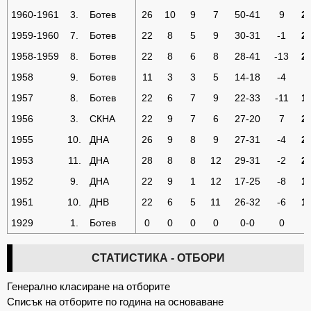
1960-1961
3.
Ботев
26
10
9
7
50-41
9
2
1959-1960
7.
Ботев
22
8
5
9
30-31
-1
2
1958-1959
8.
Ботев
22
8
6
8
28-41
-13
2
1958
9.
Ботев
11
3
3
5
14-18
-4
9
1957
8.
Ботев
22
6
7
9
22-33
-11
1
1956
3.
СКНА
22
9
7
6
27-20
7
2
1955
10.
ДНА
26
9
8
9
27-31
-4
2
1953
11.
ДНА
28
8
8
12
29-31
-2
2
1952
9.
ДНА
22
9
1
12
17-25
-8
1
1951
10.
ДНВ
22
6
5
11
26-32
-6
1
1929
1.
Ботев
0
0
0
0
0-0
0
0
СТАТИСТИКА - ОТБОРИ
Генерално класиране на отборите
Списък на отборите по година на основаване