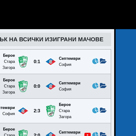
ЪК НА ВСИЧКИ ИЗИГРАНИ МАЧОВЕ
Берое
Септември
Стара
0:1
София
Загора
Берое
Септември
Стара
0:0
София
Загора
Берое
птември
2:3
Стара
София
Загора
Берое
Септември
Стара
2:0