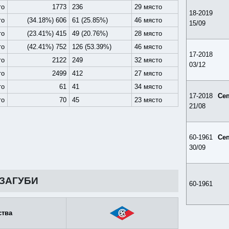
то
1773
236
29 място
18-2019
то
(34.18%) 606
61 (25.85%)
46 място
15/09
то
(23.41%) 415
49 (20.76%)
28 място
то
(42.41%) 752
126 (53.39%)
46 място
17-2018
то
2122
249
32 място
03/12
то
2499
412
27 място
то
61
41
34 място
17-2018
Се
то
70
45
23 място
21/08
60-1961
Се
30/09
,ЗАГУБИ
60-1961
ства