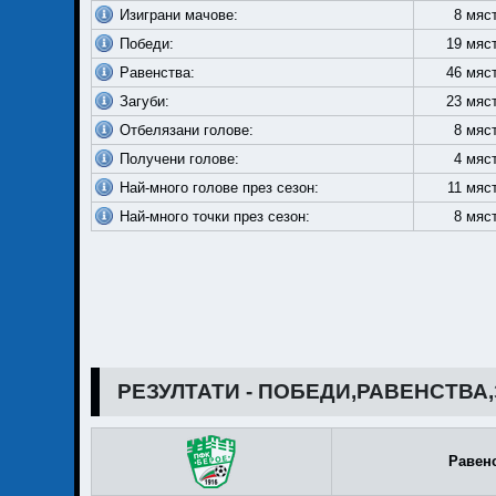
Изиграни мачове:
8 мяс
Победи:
19 мяс
Равенства:
46 мяс
Загуби:
23 мяс
Отбелязани голове:
8 мяс
Получени голове:
4 мяс
Най-много голове през сезон:
11 мяс
Най-много точки през сезон:
8 мяс
РЕЗУЛТАТИ - ПОБЕДИ,РАВЕНСТВА
Равен