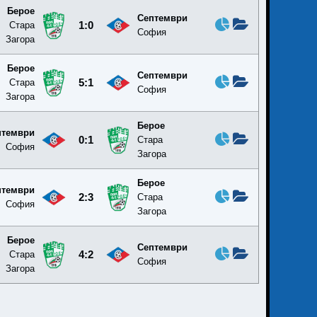
Берое
Септември
Стара
1:0
София
Загора
Берое
Септември
Стара
5:1
София
Загора
Берое
птември
0:1
Стара
София
Загора
Берое
птември
2:3
Стара
София
Загора
Берое
Септември
Стара
4:2
София
Загора