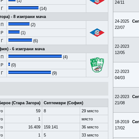
Р
(1)
24/11
Г
(14)
ора) - 8 изиграни мача
24-2025
Се
П
(2)
22/07
Р
(1)
Г
(6)
22-2023
ия) - 6 изиграни мача
12/05
П
(4)
Р
(0)
22-2023
Г
(9)
04/03
22-2023
Се
Берое (Стара Загора)
Септември (София)
21/08
то
59
8
29 място
то
1
място
18-2019
Се
то
16.409
159.141
36 място
17/02
то
1
5
33 място