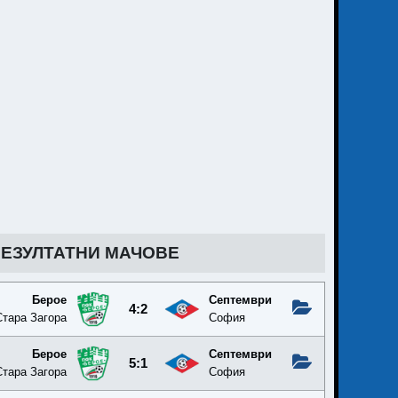
РЕЗУЛТАТНИ МАЧОВЕ
Берое
Септември
4:2
Стара Загора
София
Берое
Септември
5:1
Стара Загора
София