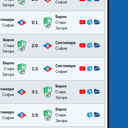
София
Загора
Берое
птември
0:1
Стара
София
Загора
Берое
Септември
Стара
2:0
София
Загора
Берое
Септември
Стара
1:2
София
Загора
Берое
птември
3:1
Стара
София
Загора
Берое
птември
1:0
Стара
София
Загора