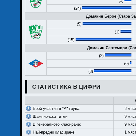
(1)
(24)
Домакин Берое (Стара Заг
(5)
(1)
(15)
Домакин Септември (Соф
(2)
(0)
(8)
СТАТИСТИКА В ЦИФРИ
Брой участия в "А" група:
8 мяс
Шампионски титли:
9 мяс
В генералното класиране:
9 мяс
Най-предно класиране:
1 мяс