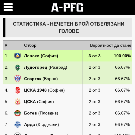
СТАТИСТИКА - НЕЧЕТЕН БРОЙ ОТБЕЛЯЗАНИ
ГОЛОВЕ
#
Отбор
Вероятност да стане
1.
Левски
(София)
3 от 3
100.00%
2.
Лудогорец
(Разград)
2 от 3
66.67%
3.
Спартак
(Варна)
2 от 3
66.67%
4.
ЦСКА 1948
(София)
2 от 3
66.67%
5.
ЦСКА
(София)
2 от 3
66.67%
6.
Ботев
(Пловдив)
2 от 3
66.67%
7.
Арда
(Кърджали)
2 от 3
66.67%