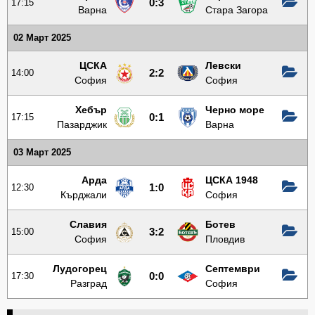
17:15
0:3
Варна
Стара Загора
02 Март 2025
ЦСКА
Левски
14:00
2:2
София
София
Хебър
Черно море
17:15
0:1
Пазарджик
Варна
03 Март 2025
Арда
ЦСКА 1948
12:30
1:0
Кърджали
София
Славия
Ботев
15:00
3:2
София
Пловдив
Лудогорец
Септември
17:30
0:0
Разград
София