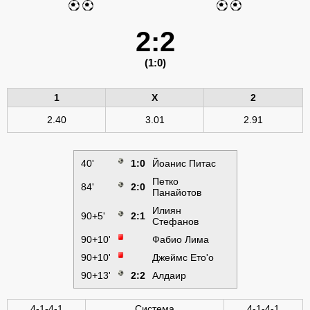
2:2
(1:0)
1
X
2
2.40
3.01
2.91
40'
1:0
Йоанис Питас
Петко
84'
2:0
Панайотов
Илиян
90+5'
2:1
Стефанов
90+10'
Фабио Лима
90+10'
Джеймс Ето'о
90+13'
2:2
Алдаир
4-1-4-1
Система
4-1-4-1