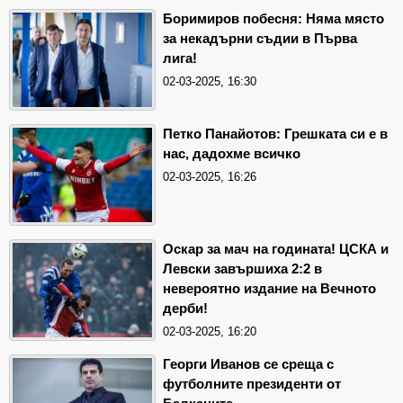
Боримиров побесня: Няма място
за некадърни съдии в Първа
лига!
02-03-2025, 16:30
Петко Панайотов: Грешката си е в
нас, дадохме всичко
02-03-2025, 16:26
Оскар за мач на годината! ЦСКА и
Левски завършиха 2:2 в
невероятно издание на Вечното
дерби!
02-03-2025, 16:20
Георги Иванов се среща с
футболните президенти от