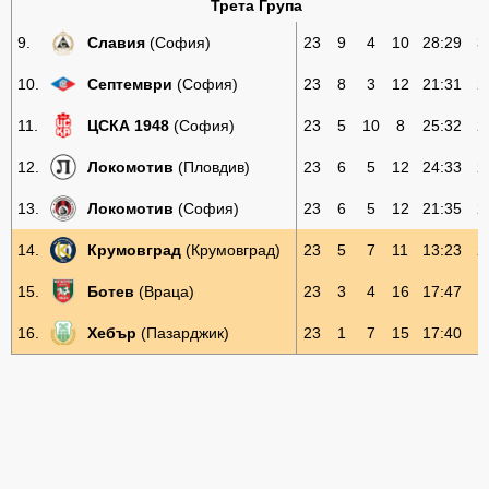
Трета Група
9.
Славия
(София)
23
9
4
10
28:29
3
10.
Септември
(София)
23
8
3
12
21:31
2
11.
ЦСКА 1948
(София)
23
5
10
8
25:32
2
12.
Локомотив
(Пловдив)
23
6
5
12
24:33
2
13.
Локомотив
(София)
23
6
5
12
21:35
2
14.
Крумовград
(Крумовград)
23
5
7
11
13:23
2
15.
Ботев
(Враца)
23
3
4
16
17:47
1
16.
Хебър
(Пазарджик)
23
1
7
15
17:40
1