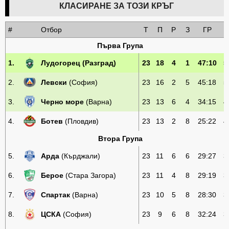
КЛАСИРАНЕ ЗА ТОЗИ КРЪГ
#
Отбор
Т
П
Р
З
ГР
Първа Група
1.
Лудогорец
(Разград)
23
18
4
1
47:10
5
2.
Левски
(София)
23
16
2
5
45:18
5
3.
Черно море
(Варна)
23
13
6
4
34:15
4
4.
Ботев
(Пловдив)
23
13
2
8
25:22
4
Втора Група
5.
Арда
(Кърджали)
23
11
6
6
29:27
3
6.
Берое
(Стара Загора)
23
11
4
8
29:19
3
7.
Спартак
(Варна)
23
10
5
8
28:30
3
8.
ЦСКА
(София)
23
9
6
8
32:24
3