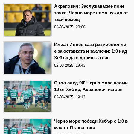
Акрапович: Заслужавахме поне
точка, Черно море няма нужда от
тази помощ
02-03-2025, 20:00
Илиан Илиев каза размислил ли
е за оставката и заключи: 1:0 над
Хебър да е допинг за нас
02-03-2025, 19:43
С гол след 90' Черно море сломи
10 от Хебър, Акрапович изгоря
02-03-2025, 19:13
Черно море победи Хебър с 1:0 в
мач от Първа лига