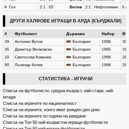
Гол
2:1
55'
Ботев
2:1
Нефтохимик
5 к
ДРУГИ ХАЛФОВЕ ИГРАЩИ В АРДА (КЪРДЖАЛИ)
#
Футболист
Държава
Набор
Въ
39
Антонио Вутов
България
1996
30
35
Димитър Велковски
България
1995
31
10
Светослав Ковачев
България
1998
28
80
Лъчезар Котев
България
1998
28
СТАТИСТИКА - ИГРАЧИ
Списък на футболисти, средна възраст, най-стари, най-
млади
Списък на играчите по националност
Списък на играчите, които имат рожден ден днес
Списък на играчите по година на раждане
Списък на Топ 50 най-възрастни игращи футболисти
Списък на Топ 50 най-млади футболисти