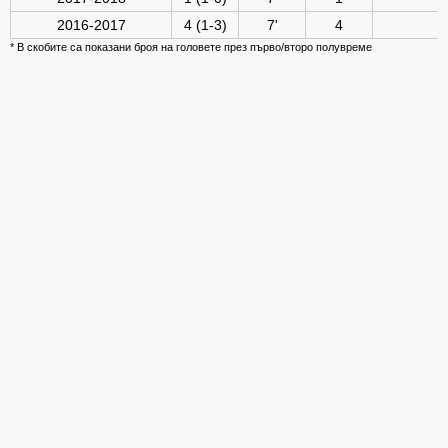
2016-2017
4 (1-3)
7'
4
* В скобите са показани броя на головете през първо/второ полувреме