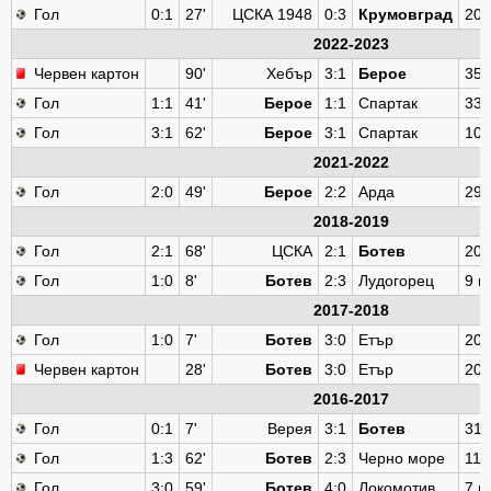
Гол
0:1
27'
ЦСКА 1948
0:3
Крумовград
20 
2022-2023
Червен картон
90'
Хебър
3:1
Берое
35 
Гол
1:1
41'
Берое
1:1
Спартак
33 
Гол
3:1
62'
Берое
3:1
Спартак
10 
2021-2022
Гол
2:0
49'
Берое
2:2
Арда
29 
2018-2019
Гол
2:1
68'
ЦСКА
2:1
Ботев
20 
Гол
1:0
8'
Ботев
2:3
Лудогорец
9 к
2017-2018
Гол
1:0
7'
Ботев
3:0
Етър
20 
Червен картон
28'
Ботев
3:0
Етър
20 
2016-2017
Гол
0:1
7'
Верея
3:1
Ботев
31 
Гол
1:3
62'
Ботев
2:3
Черно море
11 
Гол
3:0
59'
Ботев
4:0
Локомотив
7 к