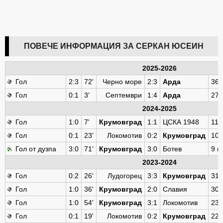
ПОВЕЧЕ ИНФОРМАЦИЯ ЗА СЕРКАН ЮСЕИН
2025-2026
Гол
2:3
72'
Черно море
2:3
Арда
36 
Гол
0:1
3'
Септември
1:4
Арда
27 
2024-2025
Гол
1:0
7'
Крумовград
1:1
ЦСКА 1948
11 
Гол
0:1
23'
Локомотив
0:2
Крумовград
10 
Гол от дузпа
3:0
71'
Крумовград
3:0
Ботев
9 к
2023-2024
Гол
0:2
26'
Лудогорец
3:3
Крумовград
31 
Гол
1:0
36'
Крумовград
2:0
Славия
30 
Гол
1:0
54'
Крумовград
3:1
Локомотив
23 
Гол
0:1
19'
Локомотив
0:2
Крумовград
22 