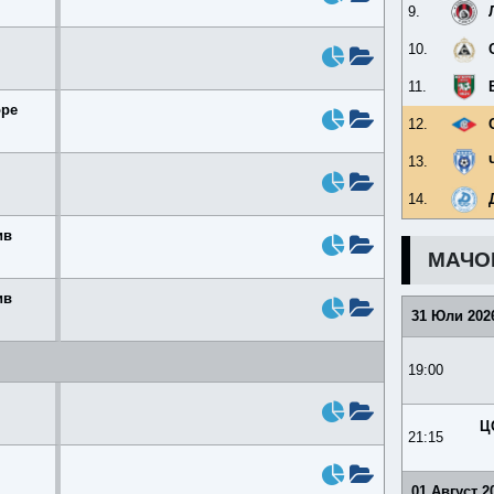
9.
10.
11.
оре
12.
13.
14.
ив
МАЧО
ив
31 Юли 202
19:00
Ц
21:15
01 Август 2