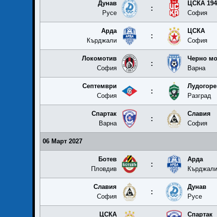
Дунав
ЦСКА 194
:
Русе
София
Арда
ЦСКА
:
Кърджали
София
Локомотив
Черно м
:
София
Варна
Септември
Лудогоре
:
София
Разград
Спартак
Славия
:
Варна
София
06 Март 2027
Ботев
Арда
:
Пловдив
Кърджал
Славия
Дунав
:
София
Русе
ЦСКА
Спартак