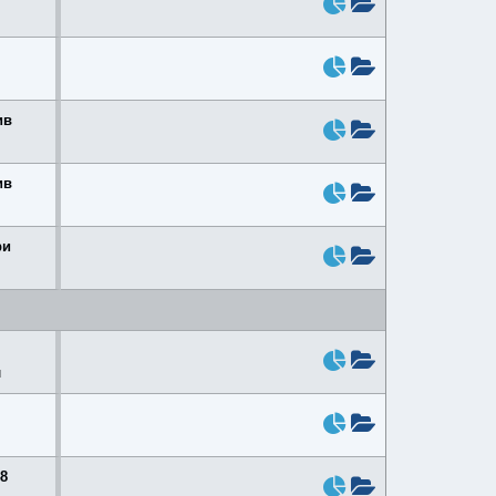
ив
ив
ри
и
8