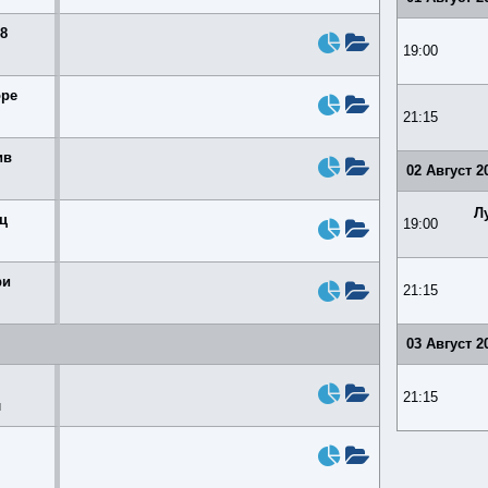
8
19:00
оре
21:15
ив
02 Август 2
Л
ц
19:00
ри
21:15
03 Август 2
21:15
и