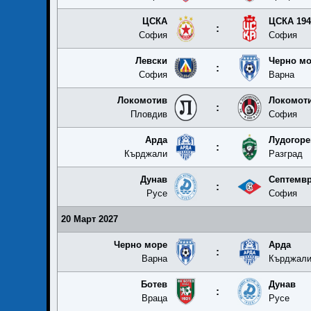
ЦСКА
ЦСКА 194
:
София
София
Левски
Черно м
:
София
Варна
Локомотив
Локомот
:
Пловдив
София
Арда
Лудогоре
:
Кърджали
Разград
Дунав
Септемв
:
Русе
София
20 Март 2027
Черно море
Арда
:
Варна
Кърджал
Ботев
Дунав
:
Враца
Русе