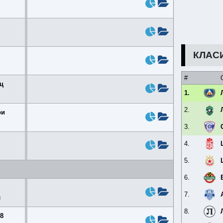
КЛАСИ
#
ц
1.
2.
ри
3.
4.
5.
6.
7.
и
8.
8