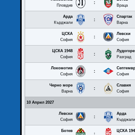
:
Пловдив
Враца
Арда
Спартак
:
Кърджали
Варна
ЦСКА
Левски
:
София
София
ЦСКА 1948
Лудогоре
:
София
Разград
Локомотив
Септемв
:
София
София
Черно море
Славия
:
Варна
София
10 Април 2027
Левски
Арда
:
София
Кърджал
Ботев
ЦСКА 194
: