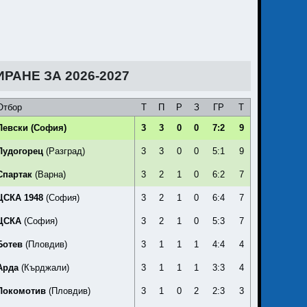
РАНЕ ЗА 2026-2027
Отбор
Т
П
Р
З
ГР
Т
Левски
(София)
3
3
0
0
7:2
9
Лудогорец
(Разград)
3
3
0
0
5:1
9
Спартак
(Варна)
3
2
1
0
6:2
7
ЦСКА 1948
(София)
3
2
1
0
6:4
7
ЦСКА
(София)
3
2
1
0
5:3
7
Ботев
(Пловдив)
3
1
1
1
4:4
4
Арда
(Кърджали)
3
1
1
1
3:3
4
Локомотив
(Пловдив)
3
1
0
2
2:3
3