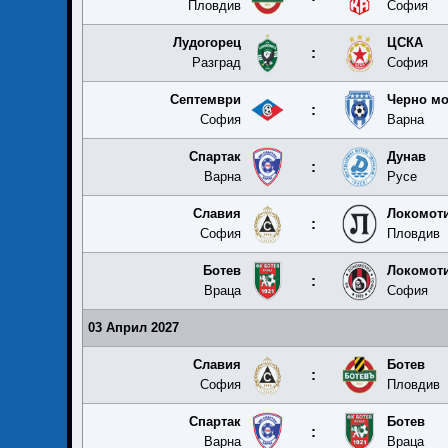
Пловдив
София
Лудогорец
ЦСКА
:
Разград
София
Септември
Черно м
:
София
Варна
Спартак
Дунав
:
Варна
Русе
Славия
Локомот
:
София
Пловдив
Ботев
Локомот
:
Враца
София
03 Април 2027
Славия
Ботев
:
София
Пловдив
Спартак
Ботев
:
Варна
Враца