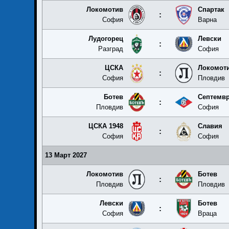
Локомотив
Спартак
:
София
Варна
Лудогорец
Левски
:
Разград
София
ЦСКА
Локомот
:
София
Пловдив
Ботев
Септемв
:
Пловдив
София
ЦСКА 1948
Славия
:
София
София
13 Март 2027
Локомотив
Ботев
:
Пловдив
Пловдив
Левски
Ботев
:
София
Враца