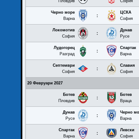
Пловдив
София
Черно море
ЦСКА
:
Варна
София
Локомотив
Дунав
:
София
Русе
Лудогорец
Спартак
:
Разград
Варна
Септември
Славия
:
София
София
20 Февруари 2027
Ботев
Ботев
:
Пловдив
Враца
Дунав
Черно м
:
Русе
Варна
Спартак
Левски
:
Варна
София