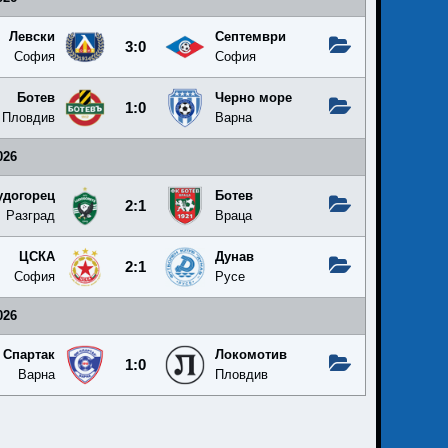
Левски
Септември
3:0
София
София
Ботев
Черно море
1:0
Пловдив
Варна
026
удогорец
Ботев
2:1
Разград
Враца
ЦСКА
Дунав
2:1
София
Русе
026
Спартак
Локомотив
1:0
Варна
Пловдив