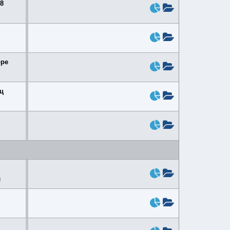
8
оре
ц
и