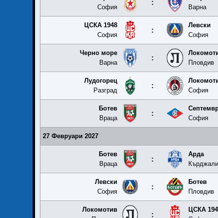
:
София
Варна
ЦСКА 1948
Левски
:
София
София
Черно море
Локомот
:
Варна
Пловдив
Лудогорец
Локомот
:
Разград
София
Ботев
Септемв
:
Враца
София
27 Февруари 2027
Ботев
Арда
:
Враца
Кърджал
Левски
Ботев
:
София
Пловдив
Локомотив
ЦСКА 194
: