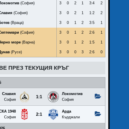
Локомотив
(София)
3
0
2
1
3:4
2
Славия
(София)
3
0
2
1
1:2
2
Ботев
(Враца)
3
0
1
2
3:5
1
Септември
(София)
3
0
1
2
2:6
1
Черно море
(Варна)
3
0
1
2
1:5
1
Дунав
(Русе)
3
0
0
3
2:6
0
ВЕ ПРЕЗ ТЕКУЩИЯ КРЪГ
6
Славия
Локомотив
1:1
София
София
СКА 1948
Арда
2:1
София
Кърджали
026