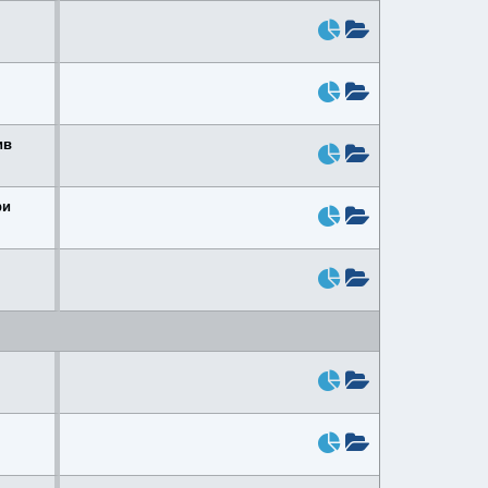
ив
ри